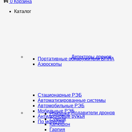
0
Корзина
Каталог
Детекторы дронов
Портативные обнаружители БПЛА
Аэроскопы
Стационарные РЭБ
Автоматизированные системы
Автомобильные РЭБ
Мобильные РЭБ
Подавители дронов
Ромашка
Антидроновые ружья
Сумрак
По моделям
Капюшон
Гарпия