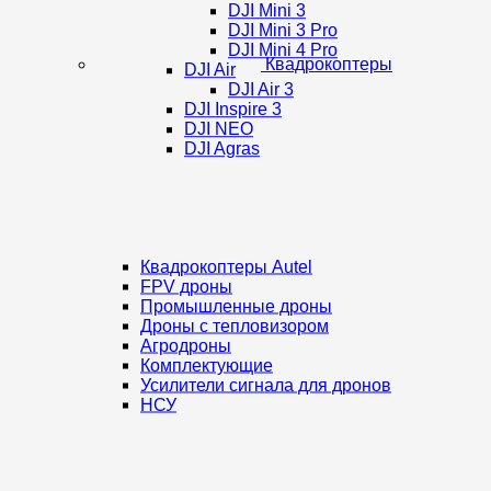
DJI Mini 3
DJI Mini 3 Pro
DJI Mini 4 Pro
Квадрокоптеры
DJI Air
DJI Air 3
DJI Inspire 3
DJI NEO
DJI Agras
Квадрокоптеры Autel
FPV дроны
Промышленные дроны
Дроны с тепловизором
Агродроны
Комплектующие
Усилители сигнала для дронов
НСУ