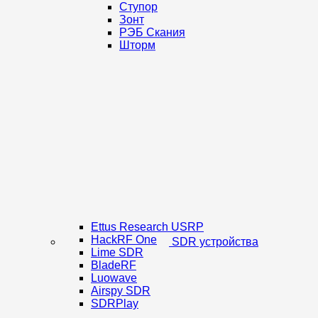
Ступор
Зонт
РЭБ Скания
Шторм
Ettus Research USRP
HackRF One
SDR устройства
Lime SDR
BladeRF
Luowave
Airspy SDR
SDRPlay