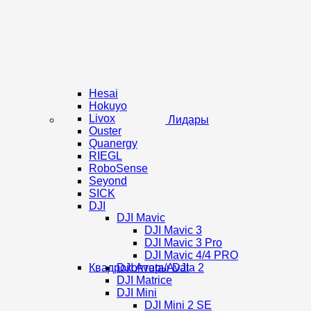
Hesai
Hokuyo
Livox
Лидары
Ouster
Quanergy
RIEGL
RoboSense
Seyond
SICK
DJI
DJI Mavic
DJI Mavic 3
DJI Mavic 3 Pro
DJI Mavic 4/4 PRO
Квадрокоптеры DJI
DJI Avata/Avata 2
DJI Matrice
DJI Mini
DJI Mini 2 SE