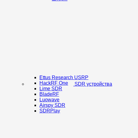
Ettus Research USRP
HackRF One
SDR устройства
Lime SDR
BladeRF
Luowave
Airspy SDR
SDRPlay