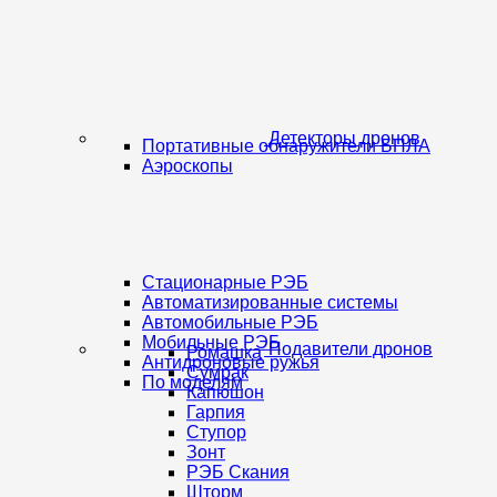
Детекторы дронов
Портативные обнаружители БПЛА
Аэроскопы
Стационарные РЭБ
Автоматизированные системы
Автомобильные РЭБ
Мобильные РЭБ
Подавители дронов
Ромашка
Антидроновые ружья
Сумрак
По моделям
Капюшон
Гарпия
Ступор
Зонт
РЭБ Скания
Шторм