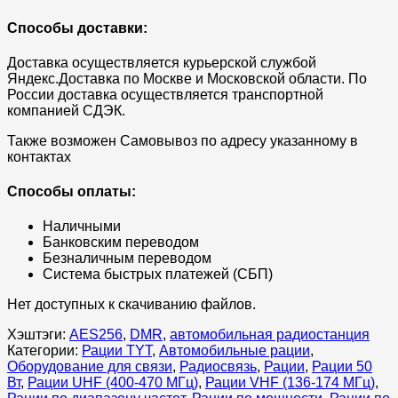
Способы доставки:
Доставка осуществляется курьерской службой
Яндекс.Доставка по Москве и Московской области. По
России доставка осуществляется транспортной
компанией СДЭК.
Также возможен Самовывоз по адресу указанному в
контактах
Способы оплаты:
Наличными
Банковским переводом
Безналичным переводом
Система быстрых платежей (СБП)
Нет доступных к скачиванию файлов.
Хэштэги:
AES256
,
DMR
,
автомобильная радиостанция
Категории:
Рации TYT
,
Автомобильные рации
,
Оборудование для связи
,
Радиосвязь
,
Рации
,
Рации 50
Вт
,
Рации UHF (400-470 МГц)
,
Рации VHF (136-174 МГц)
,