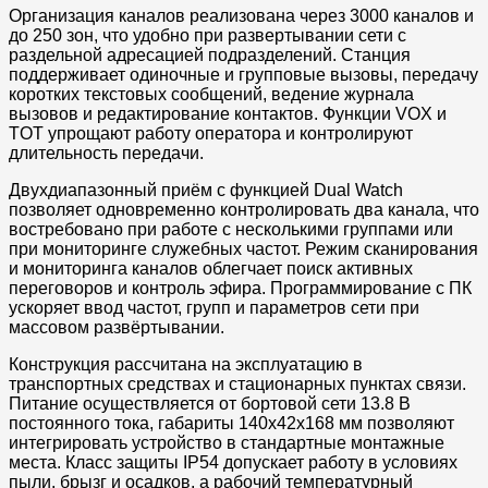
Организация каналов реализована через 3000 каналов и
до 250 зон, что удобно при развертывании сети с
раздельной адресацией подразделений. Станция
поддерживает одиночные и групповые вызовы, передачу
коротких текстовых сообщений, ведение журнала
вызовов и редактирование контактов. Функции VOX и
TOT упрощают работу оператора и контролируют
длительность передачи.
Двухдиапазонный приём с функцией Dual Watch
позволяет одновременно контролировать два канала, что
востребовано при работе с несколькими группами или
при мониторинге служебных частот. Режим сканирования
и мониторинга каналов облегчает поиск активных
переговоров и контроль эфира. Программирование с ПК
ускоряет ввод частот, групп и параметров сети при
массовом развёртывании.
Конструкция рассчитана на эксплуатацию в
транспортных средствах и стационарных пунктах связи.
Питание осуществляется от бортовой сети 13.8 В
постоянного тока, габариты 140x42x168 мм позволяют
интегрировать устройство в стандартные монтажные
места. Класс защиты IP54 допускает работу в условиях
пыли, брызг и осадков, а рабочий температурный