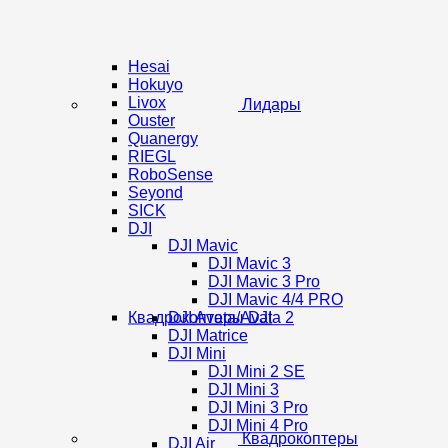
Hesai
Hokuyo
Livox
Лидары
Ouster
Quanergy
RIEGL
RoboSense
Seyond
SICK
DJI
DJI Mavic
DJI Mavic 3
DJI Mavic 3 Pro
DJI Mavic 4/4 PRO
Квадрокоптеры DJI
DJI Avata/Avata 2
DJI Matrice
DJI Mini
DJI Mini 2 SE
DJI Mini 3
DJI Mini 3 Pro
DJI Mini 4 Pro
Квадрокоптеры
DJI Air