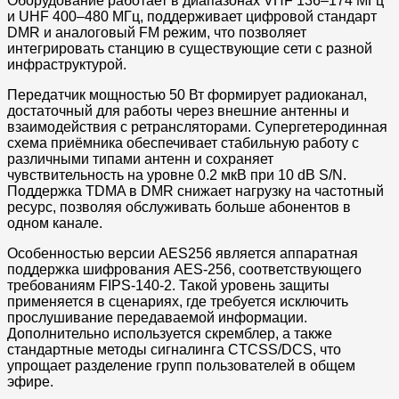
Оборудование работает в диапазонах VHF 136–174 МГц
и UHF 400–480 МГц, поддерживает цифровой стандарт
DMR и аналоговый FM режим, что позволяет
интегрировать станцию в существующие сети с разной
инфраструктурой.
Передатчик мощностью 50 Вт формирует радиоканал,
достаточный для работы через внешние антенны и
взаимодействия с ретрансляторами. Супергетеродинная
схема приёмника обеспечивает стабильную работу с
различными типами антенн и сохраняет
чувствительность на уровне 0.2 мкВ при 10 dB S/N.
Поддержка TDMA в DMR снижает нагрузку на частотный
ресурс, позволяя обслуживать больше абонентов в
одном канале.
Особенностью версии AES256 является аппаратная
поддержка шифрования AES-256, соответствующего
требованиям FIPS-140-2. Такой уровень защиты
применяется в сценариях, где требуется исключить
прослушивание передаваемой информации.
Дополнительно используется скремблер, а также
стандартные методы сигналинга CTCSS/DCS, что
упрощает разделение групп пользователей в общем
эфире.