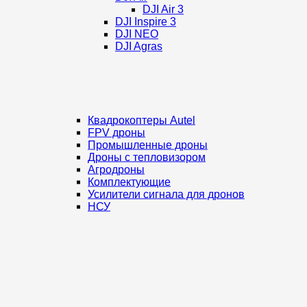
DJI Air 3
DJI Inspire 3
DJI NEO
DJI Agras
Квадрокоптеры Autel
FPV дроны
Промышленные дроны
Дроны с тепловизором
Агродроны
Комплектующие
Усилители сигнала для дронов
НСУ