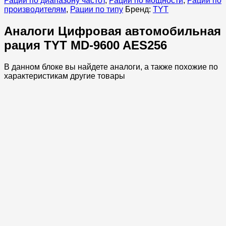
Рации по диапазону частот
,
Рации по мощности
,
Рации по
производителям
,
Рации по типу
Бренд:
TYT
Аналоги Цифровая автомобильная
рация TYT MD-9600 AES256
В данном блоке вы найдете аналоги, а также похожие по
характеристикам другие товары