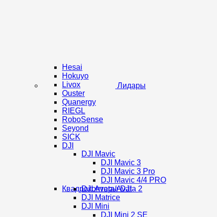
Hesai
Hokuyo
Livox
Лидары
Ouster
Quanergy
RIEGL
RoboSense
Seyond
SICK
DJI
DJI Mavic
DJI Mavic 3
DJI Mavic 3 Pro
DJI Mavic 4/4 PRO
Квадрокоптеры DJI
DJI Avata/Avata 2
DJI Matrice
DJI Mini
DJI Mini 2 SE