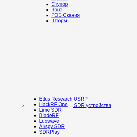
Ступор
Зонт
РЭБ Скания
Шторм
Ettus Research USRP
HackRF One
SDR устройства
Lime SDR
BladeRF
Luowave
Airspy SDR
SDRPlay