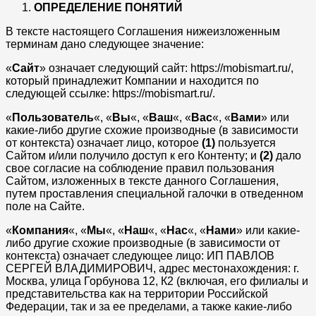
ОПРЕДЕЛЕНИЕ ПОНЯТИЙ
В тексте настоящего Соглашения нижеизложенным
терминам дано следующее значение:
«
Сайт
» означает следующий сайт: https://mobismart.ru/,
который принадлежит Компании и находится по
следующей ссылке: https://mobismart.ru/.
«
Пользователь
«, «
Вы
«, «
Ваш
«, «
Вас
«, «
Вами
» или
какие-либо другие схожие производные (в зависимости
от контекста) означает лицо, которое
(1)
пользуется
Сайтом и/или получило доступ к его Контенту; и
(2)
дало
свое согласие на соблюдение правил пользования
Сайтом, изложенных в тексте данного Соглашения,
путем проставления специальной галочки в отведенном
поле на Сайте.
«
Компания
«, «
Мы
«, «
Наш
«, «
Нас
«, «
Нами
» или какие-
либо другие схожие производные (в зависимости от
контекста) означает следующее лицо: ИП ПАВЛОВ
СЕРГЕЙ ВЛАДИМИРОВИЧ, адрес местонахождения: г.
Москва, улица Горбунова 12, К2 (включая, его филиалы и
представительства как на территории Российской
Федерации, так и за ее пределами, а также какие-либо