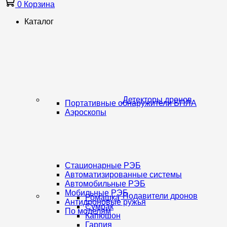
0
Корзина
Каталог
Детекторы дронов
Портативные обнаружители БПЛА
Аэроскопы
Стационарные РЭБ
Автоматизированные системы
Автомобильные РЭБ
Мобильные РЭБ
Подавители дронов
Ромашка
Антидроновые ружья
Сумрак
По моделям
Капюшон
Гарпия