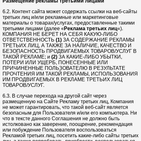
Размещение рекламы третьими лицами
6.2. Контент сайта может содержать ссылки на веб-сайты
третьих лиц и/или рекламные или маркетинговые
материалы о товарах/услугах, предоставленные такими
третьими лицами (далее «
Реклама третьих лиц
«).
КОМПАНИЯ НЕ БЕРЕТ НА СЕБЯ КАКУЮ-ЛИБО
ОТВЕТСТВЕННОСТЬ
(1)
ЗА СОДЕРЖАНИЕ РЕКЛАМЫ
ТРЕТЬИХ ЛИЦ, А ТАКЖЕ ЗА НАЛИЧИЕ, КАЧЕСТВО И
БЕЗОПАСНОСТЬ ПРОДВИГАЕМЫХ ТОВАРОВ/УСЛУГ В
ТАКОЙ РЕКЛАМЕ; и
(2)
ЗА КАКИЕ-ЛИБО УБЫТКИ,
ПОТЕРИ ИЛИ УЩЕРБ, ПОНЕСЕННЫЕ ИЛИ
ПРИЧИНЕННЫЕ ПОЛЬЗОВАТЕЛЮ В РЕЗУЛЬТАТЕ
ПРОЧТЕНИЯ ИМ ТАКОЙ РЕКЛАМЫ, ИСПОЛЬЗОВАНИЯ
ИМ ПРОДВИГАЕМЫХ В РЕКЛАМЕ ТРЕТЬИХ ЛИЦ
ТОВАРОВ/УСЛУГ.
6.3. В случае перехода на другой сайт через
размещенную на Сайте Рекламу третьих лиц, Компания
не может гарантировать, что такой веб-сайт является
безопасным для Пользователя и/или его компьютера. Ни
что в тексте данного Соглашения не должно быть
истолковано как заверение, поощрение, рекомендация
или побуждение Пользователя воспользоваться
Рекламой третьих лиц, посетить какие-либо сайты третьих