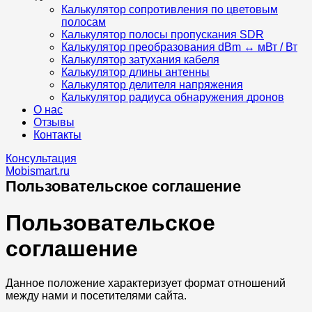
Калькулятор сопротивления по цветовым
полосам
Калькулятор полосы пропускания SDR
Калькулятор преобразования dBm ↔ мВт / Вт
Калькулятор затухания кабеля
Калькулятор длины антенны
Калькулятор делителя напряжения
Калькулятор радиуса обнаружения дронов
О нас
Отзывы
Контакты
Консультация
Mobismart.ru
Пользовательское соглашение
Пользовательское
соглашение
Данное положение характеризует формат отношений
между нами и посетителями сайта.