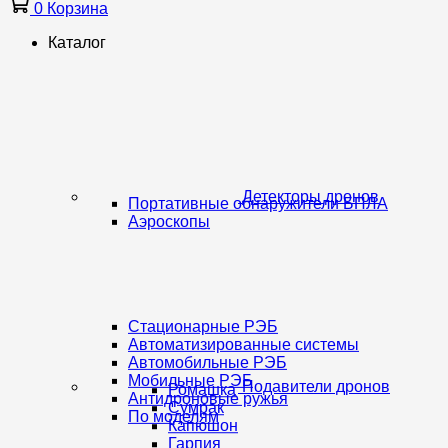
0
Корзина
Каталог
Детекторы дронов
Портативные обнаружители БПЛА
Аэроскопы
Стационарные РЭБ
Автоматизированные системы
Автомобильные РЭБ
Мобильные РЭБ
Подавители дронов
Ромашка
Антидроновые ружья
Сумрак
По моделям
Капюшон
Гарпия