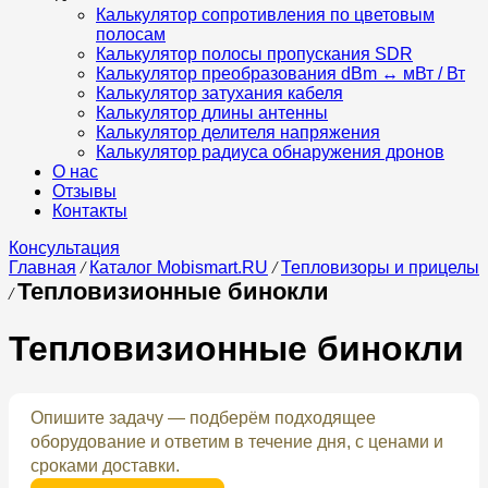
Калькулятор сопротивления по цветовым
полосам
Калькулятор полосы пропускания SDR
Калькулятор преобразования dBm ↔ мВт / Вт
Калькулятор затухания кабеля
Калькулятор длины антенны
Калькулятор делителя напряжения
Калькулятор радиуса обнаружения дронов
О нас
Отзывы
Контакты
Консультация
Главная
/
Каталог Mobismart.RU
/
Тепловизоры и прицелы
Тепловизионные бинокли
/
Тепловизионные бинокли
Опишите задачу — подберём подходящее
оборудование и ответим в течение дня, с ценами и
сроками доставки.