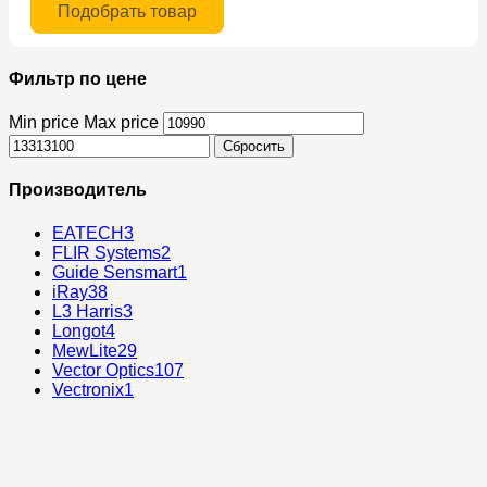
Подобрать товар
Фильтр по цене
Min price
Max price
Сбросить
Производитель
EATECH
3
FLIR Systems
2
Guide Sensmart
1
iRay
38
L3 Harris
3
Longot
4
MewLite
29
Vector Optics
107
Vectronix
1