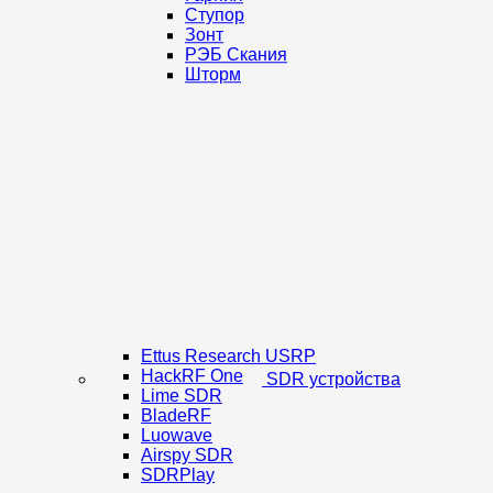
Ступор
Зонт
РЭБ Скания
Шторм
Ettus Research USRP
HackRF One
SDR устройства
Lime SDR
BladeRF
Luowave
Airspy SDR
SDRPlay