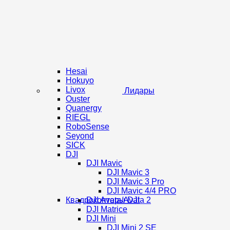
Hesai
Hokuyo
Livox
Лидары
Ouster
Quanergy
RIEGL
RoboSense
Seyond
SICK
DJI
DJI Mavic
DJI Mavic 3
DJI Mavic 3 Pro
DJI Mavic 4/4 PRO
Квадрокоптеры DJI
DJI Avata/Avata 2
DJI Matrice
DJI Mini
DJI Mini 2 SE