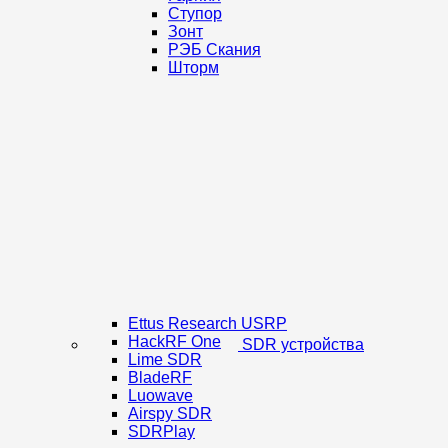
Ступор
Зонт
РЭБ Скания
Шторм
Ettus Research USRP
HackRF One
SDR устройства
Lime SDR
BladeRF
Luowave
Airspy SDR
SDRPlay