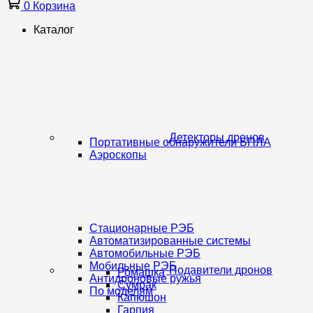
0
Корзина
Каталог
Детекторы дронов
Портативные обнаружители БПЛА
Аэроскопы
Стационарные РЭБ
Автоматизированные системы
Автомобильные РЭБ
Мобильные РЭБ
Подавители дронов
Ромашка
Антидроновые ружья
Сумрак
По моделям
Капюшон
Гарпия