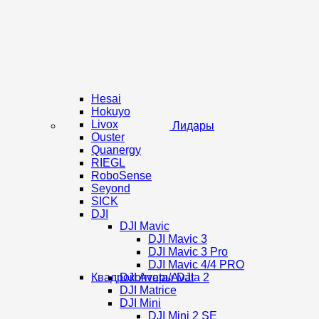
Hesai
Hokuyo
Livox
Лидары
Ouster
Quanergy
RIEGL
RoboSense
Seyond
SICK
DJI
DJI Mavic
DJI Mavic 3
DJI Mavic 3 Pro
DJI Mavic 4/4 PRO
Квадрокоптеры DJI
DJI Avata/Avata 2
DJI Matrice
DJI Mini
DJI Mini 2 SE