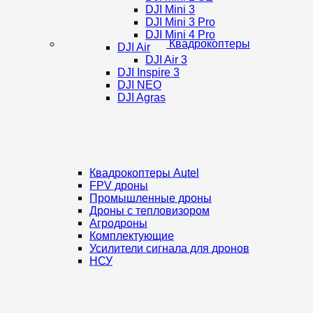
DJI Mini 3
DJI Mini 3 Pro
DJI Mini 4 Pro
Квадрокоптеры
DJI Air
DJI Air 3
DJI Inspire 3
DJI NEO
DJI Agras
Квадрокоптеры Autel
FPV дроны
Промышленные дроны
Дроны с тепловизором
Агродроны
Комплектующие
Усилители сигнала для дронов
НСУ