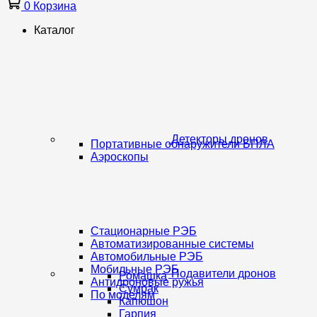
0
Корзина
Каталог
Детекторы дронов
Портативные обнаружители БПЛА
Аэроскопы
Стационарные РЭБ
Автоматизированные системы
Автомобильные РЭБ
Мобильные РЭБ
Подавители дронов
Ромашка
Антидроновые ружья
Сумрак
По моделям
Капюшон
Гарпия