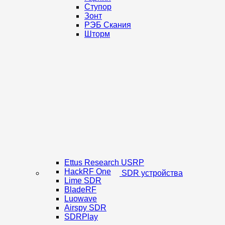
Ступор
Зонт
РЭБ Скания
Шторм
Ettus Research USRP
HackRF One
SDR устройства
Lime SDR
BladeRF
Luowave
Airspy SDR
SDRPlay