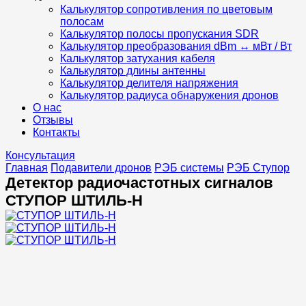
Калькулятор сопротивления по цветовым
полосам
Калькулятор полосы пропускания SDR
Калькулятор преобразования dBm ↔ мВт / Вт
Калькулятор затухания кабеля
Калькулятор длины антенны
Калькулятор делителя напряжения
Калькулятор радиуса обнаружения дронов
О нас
Отзывы
Контакты
Консультация
Главная
Подавители дронов
РЭБ системы
РЭБ Ступор
Детектор радиочастотных сигналов
СТУПОР ШТИЛЬ-Н