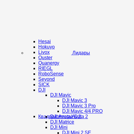
Hesai
Hokuyo
Livox
Лидары
Ouster
Quanergy
RIEGL
RoboSense
Seyond
SICK
DJI
DJI Mavic
DJI Mavic 3
DJI Mavic 3 Pro
DJI Mavic 4/4 PRO
Квадрокоптеры DJI
DJI Avata/Avata 2
DJI Matrice
DJI Mini
DJI Mini 2 SE