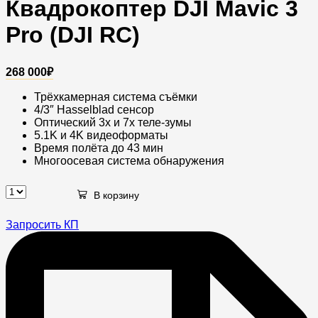
Квадрокоптер DJI Mavic 3
Pro (DJI RC)
268 000
₽
Трёхкамерная система съёмки
4/3″ Hasselblad сенсор
Оптический 3x и 7x теле-зумы
5.1K и 4K видеоформаты
Время полёта до 43 мин
Многоосевая система обнаружения
В корзину
Квадрокоптер
DJI
Mavic
Запросить КП
3
Pro
(DJI
RC)
quantity