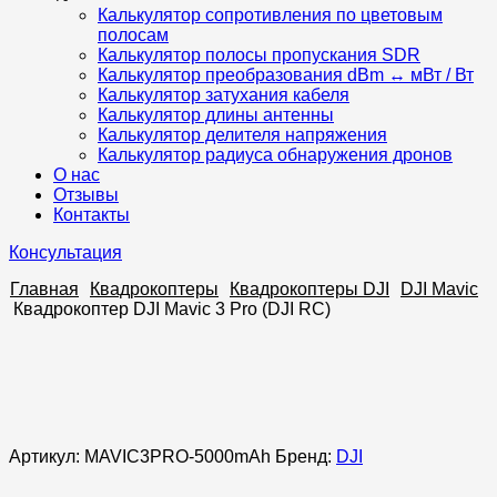
Калькулятор сопротивления по цветовым
полосам
Калькулятор полосы пропускания SDR
Калькулятор преобразования dBm ↔ мВт / Вт
Калькулятор затухания кабеля
Калькулятор длины антенны
Калькулятор делителя напряжения
Калькулятор радиуса обнаружения дронов
О нас
Отзывы
Контакты
Консультация
Главная
Квадрокоптеры
Квадрокоптеры DJI
DJI Mavic
Квадрокоптер DJI Mavic 3 Pro (DJI RC)
Артикул:
MAVIC3PRO-5000mAh
Бренд:
DJI