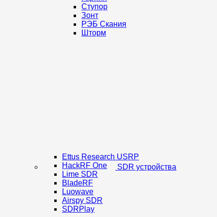
Ступор
Зонт
РЭБ Скания
Шторм
Ettus Research USRP
HackRF One
SDR устройства
Lime SDR
BladeRF
Luowave
Airspy SDR
SDRPlay