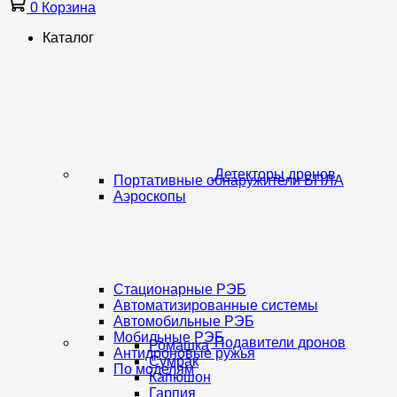
0
Корзина
Каталог
Детекторы дронов
Портативные обнаружители БПЛА
Аэроскопы
Стационарные РЭБ
Автоматизированные системы
Автомобильные РЭБ
Мобильные РЭБ
Подавители дронов
Ромашка
Антидроновые ружья
Сумрак
По моделям
Капюшон
Гарпия