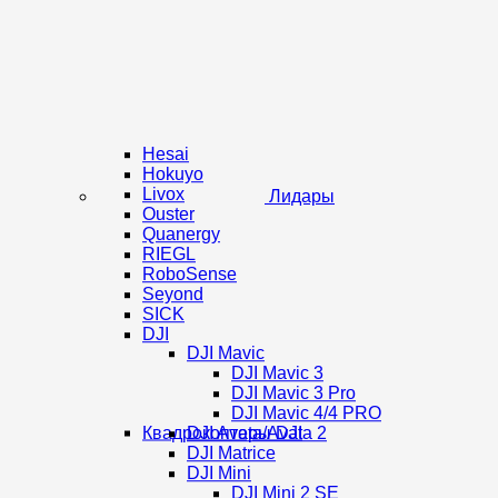
Hesai
Hokuyo
Livox
Лидары
Ouster
Quanergy
RIEGL
RoboSense
Seyond
SICK
DJI
DJI Mavic
DJI Mavic 3
DJI Mavic 3 Pro
DJI Mavic 4/4 PRO
Квадрокоптеры DJI
DJI Avata/Avata 2
DJI Matrice
DJI Mini
DJI Mini 2 SE