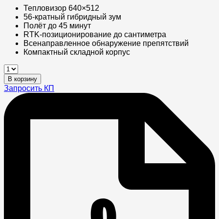
Тепловизор 640×512
56-кратный гибридный зум
Полёт до 45 минут
RTK-позиционирование до сантиметра
Всенаправленное обнаружение препятствий
Компактный складной корпус
Квадрокоптер
DJI
В корзину
Mavic
Запросить КП
3T
Thermal
(Тушка)
quantity