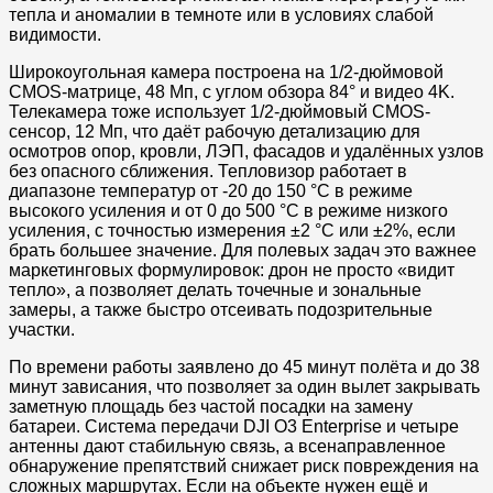
тепла и аномалии в темноте или в условиях слабой
видимости.
Широкоугольная камера построена на 1/2-дюймовой
CMOS-матрице, 48 Мп, с углом обзора 84° и видео 4K.
Телекамера тоже использует 1/2-дюймовый CMOS-
сенсор, 12 Мп, что даёт рабочую детализацию для
осмотров опор, кровли, ЛЭП, фасадов и удалённых узлов
без опасного сближения. Тепловизор работает в
диапазоне температур от -20 до 150 °C в режиме
высокого усиления и от 0 до 500 °C в режиме низкого
усиления, с точностью измерения ±2 °C или ±2%, если
брать большее значение. Для полевых задач это важнее
маркетинговых формулировок: дрон не просто «видит
тепло», а позволяет делать точечные и зональные
замеры, а также быстро отсеивать подозрительные
участки.
По времени работы заявлено до 45 минут полёта и до 38
минут зависания, что позволяет за один вылет закрывать
заметную площадь без частой посадки на замену
батареи. Система передачи DJI O3 Enterprise и четыре
антенны дают стабильную связь, а всенаправленное
обнаружение препятствий снижает риск повреждения на
сложных маршрутах. Если на объекте нужен ещё и