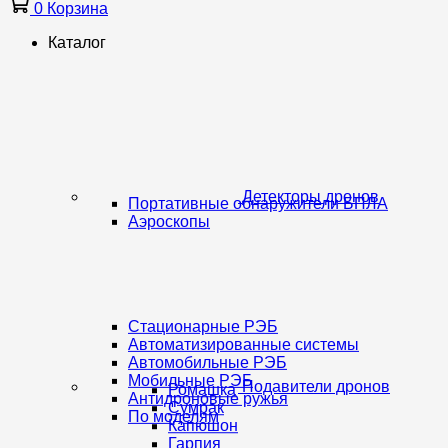
0
Корзина
Каталог
Детекторы дронов
Портативные обнаружители БПЛА
Аэроскопы
Стационарные РЭБ
Автоматизированные системы
Автомобильные РЭБ
Мобильные РЭБ
Подавители дронов
Ромашка
Антидроновые ружья
Сумрак
По моделям
Капюшон
Гарпия