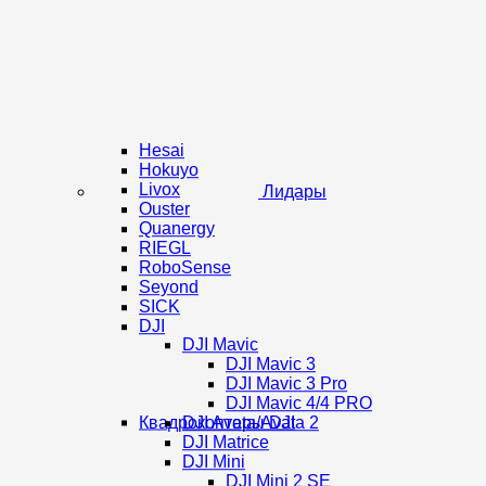
Hesai
Hokuyo
Livox
Лидары
Ouster
Quanergy
RIEGL
RoboSense
Seyond
SICK
DJI
DJI Mavic
DJI Mavic 3
DJI Mavic 3 Pro
DJI Mavic 4/4 PRO
Квадрокоптеры DJI
DJI Avata/Avata 2
DJI Matrice
DJI Mini
DJI Mini 2 SE