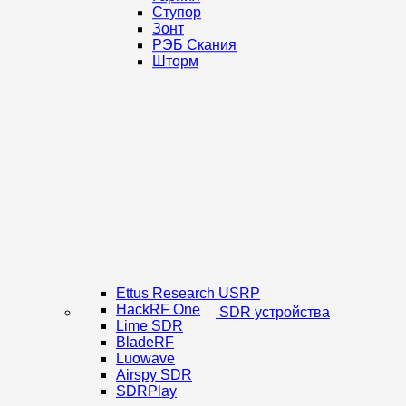
Ступор
Зонт
РЭБ Скания
Шторм
Ettus Research USRP
HackRF One
SDR устройства
Lime SDR
BladeRF
Luowave
Airspy SDR
SDRPlay