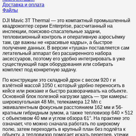
Доставка и оплата
Файлы
DJI Mavic 3T Thermal — это компактный промышленный
квадрокоптер серии Enterprise, рассчитанный на
инспекции, поисково-спасательные задачи,
тепловизионный контроль и оперативную аэросъёмку
там, где важны не «красивые кадры», а быстрое
получение данных. В версии «тушка» поставляется сам
летательный аппарат без расширенного набора
аксессуаров, поэтому его удобно интегрировать в уже
существующий парк оборудования или собирать
комплект под конкретную задачу.
По конструкции это складной дрон с весом 920 г и
взлётной массой 1050 г, который удобно переносить в
кейсе или рюкзаке и быстро разворачивать на объекте.
Основной блок полезной нагрузки здесь — три камеры:
широкоугольная 48 Мп, телекамера 12 Мп с
эквивалентным фокусным расстоянием 162 мм и 56-
кратным гибридным зумом, а также тепловизор 640 × 512
с объективом 40 мм и углом обзора 61°. На практике это
означает, что можно сначала работать по широкому
полю, затем переходить в крупный план без подлёта к
объекту, а тепловизор помогает искать перегрев, утечки