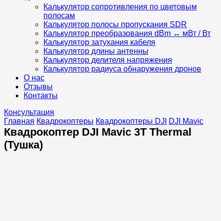
Калькулятор сопротивления по цветовым
полосам
Калькулятор полосы пропускания SDR
Калькулятор преобразования dBm ↔ мВт / Вт
Калькулятор затухания кабеля
Калькулятор длины антенны
Калькулятор делителя напряжения
Калькулятор радиуса обнаружения дронов
О нас
Отзывы
Контакты
Консультация
Главная
Квадрокоптеры
Квадрокоптеры DJI
DJI Mavic
Квадрокоптер DJI Mavic 3T Thermal
(Тушка)