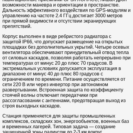
возможности маневра и ориентации в пространстве.
Дальность эффективного воздействия по GPS-модулям и
управлению на частоте 2.4 ГГц достигает 3000 метров
при прямой видимости и отсутствии экранирующих
препятствий.
Корпус выполнен в виде ребристого радиатора с
защитой IP66, что допускает размещение на открытых
площадках без дополнительных укрытий. Четыре осевых
вентилятора обеспечивают принудительный отвод тепла
от силовых каскадов, позволяя работать непрерывно при
температурах от минус 20 до плюс 70 градусов. В
экстремальных условиях допускается эксплуатация в
диапазоне от минус 40 до плюс 80 градусов с
ограничением по времени. Питание осуществляется от
сети 220 В или через инвертор при автономном
развертывании. Встроенная защита по коэффициенту
стоячей волны отключает передатчики при
рассогласовании с антеннами, предотвращая выход из
строя выходных каскадов.
Станция применяется для защиты промышленных
комплексов, складских зон, энергообъектов, военных баз
и временных лагерей. Типовая задача — создание
защищенной зоны радиусом до 2-3 км вокруг