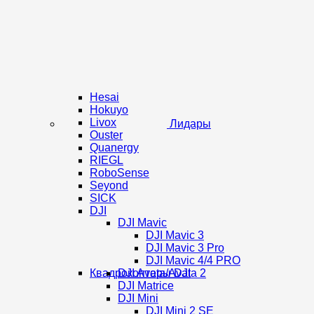
Hesai
Hokuyo
Livox
Лидары
Ouster
Quanergy
RIEGL
RoboSense
Seyond
SICK
DJI
DJI Mavic
DJI Mavic 3
DJI Mavic 3 Pro
DJI Mavic 4/4 PRO
Квадрокоптеры DJI
DJI Avata/Avata 2
DJI Matrice
DJI Mini
DJI Mini 2 SE