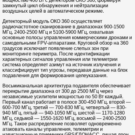
мощностью 400 Вт с детектором ОКО 360, формируя
замкнутый цикл обнаружения и нейтрализации
воздушных целей в автоматическом режиме.
Детекторный модуль ОКО 360 осуществляет
радиочастотное сканирование в диапазонах 900-1500
МГц, 2400-2500 МГц и 5100-5900 МГц, охватывая
основные полосы управления коммерческими дронами и
самодельными FPV-аппаратами. Круговой обзор на 360
градусов исключает появление слепых зон при
мониторинге периметра. После идентификации
характерных сигналов управления или телеметрии
система определяет азимут на источник излучения и
классифицирует тип угрозы, передавая данные на блок
подавления для формирования целеуказания.
Восьмиканальная архитектура подавителя обеспечивает
перекрытие диапазона от 300 до 2500 МГц через
независимые усилители мощностью по 50 Вт каждый.
Первый канал работает в полосе 300-450 МГц, второй —
600-700 МГц, третий — 700-830 МГц, четвертый — 830-
940 МГц, пятый — 940-1050 МГц, шестой — 1170-1280
МГц, седьмой — 1550-1620 МГц, восьмой — 2400-2500
МГц. Такое распределение позволяет одновременно
атаковать каналы управления, телеметрии и
навигационные приемники GPS/ГЛОНАСС, лишая дрон