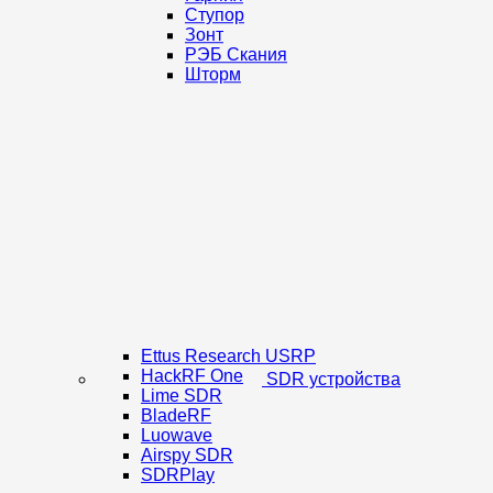
Ступор
Зонт
РЭБ Скания
Шторм
Ettus Research USRP
HackRF One
SDR устройства
Lime SDR
BladeRF
Luowave
Airspy SDR
SDRPlay