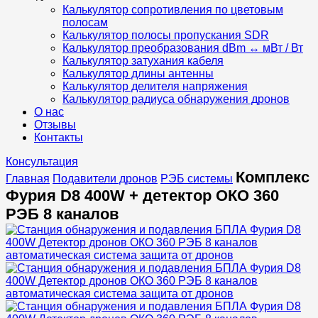
Калькулятор сопротивления по цветовым
полосам
Калькулятор полосы пропускания SDR
Калькулятор преобразования dBm ↔ мВт / Вт
Калькулятор затухания кабеля
Калькулятор длины антенны
Калькулятор делителя напряжения
Калькулятор радиуса обнаружения дронов
О нас
Отзывы
Контакты
Консультация
Комплекс
Главная
Подавители дронов
РЭБ системы
Фурия D8 400W + детектор ОКО 360
РЭБ 8 каналов