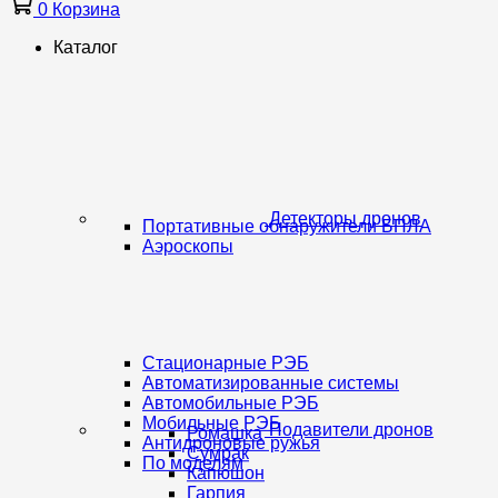
0
Корзина
Каталог
Детекторы дронов
Портативные обнаружители БПЛА
Аэроскопы
Стационарные РЭБ
Автоматизированные системы
Автомобильные РЭБ
Мобильные РЭБ
Подавители дронов
Ромашка
Антидроновые ружья
Сумрак
По моделям
Капюшон
Гарпия