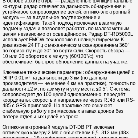
В основе архитектуры — разделённые функциональные
контуры: радар отвечает за дальность обнаружения и
устойчивое сопровождение целей, оптико-электронный
модуль — за визуальное подтверждение и
идентификацию. Такой подход исключает взаимную
подмену задач и позволяет работать по малозаметным
целям независимо от освещённости. Радар DT-RD5000L
использует FMCW-технологию в нелицензируемом K-
диапазоне 24 ГГц с механическим сканированием 360°
по горизонту и до 30° по вертикали. Скорость обзора —
10 или 20 оборотов в минуту (60/120°/с), что
обеспечивает быстрое обновление данных на участке.
Ключевые технические параметры: обнаружение целей с
ЭПР 0,01 м² на дальности до 3 км (по данным
производителя — не менее 4 км на практике), точность по
дальности ±2 м, по азимуту и углу места ≤0,5°. Система
сопровождает до 100 целей одновременно, передаёт
координаты, скорость и направление через RJ45 или RS-
485 с GPS-привязкой. На практике это означает
стабильную работу при массовых атаках дронов без
потери отдельных целей из трека.
Оптико-электронный модуль DT-DBIPT включает
оптическую камеру 2 Мп с объективом 6,5–312 мм (48×