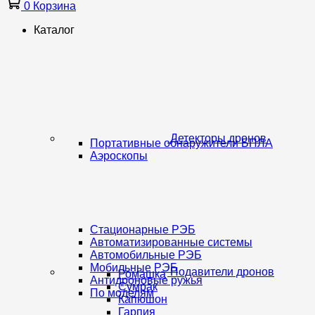
0
Корзина
Каталог
Детекторы дронов
Портативные обнаружители БПЛА
Аэроскопы
Стационарные РЭБ
Автоматизированные системы
Автомобильные РЭБ
Мобильные РЭБ
Подавители дронов
Ромашка
Антидроновые ружья
Сумрак
По моделям
Капюшон
Гарпия