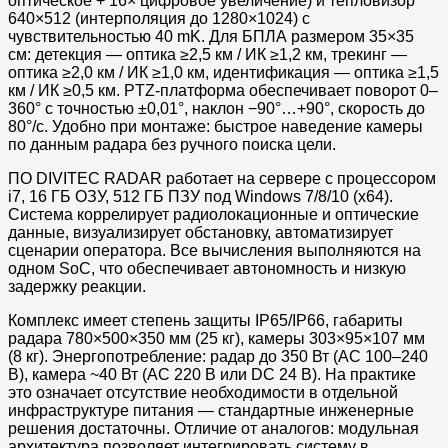
оптическое + 16× цифровое увеличение) и тепловизор
640×512 (интерполяция до 1280×1024) с
чувствительностью 40 mK. Для БПЛА размером 35×35
см: детекция — оптика ≥2,5 км / ИК ≥1,2 км, трекинг —
оптика ≥2,0 км / ИК ≥1,0 км, идентификация — оптика ≥1,5
км / ИК ≥0,5 км. PTZ-платформа обеспечивает поворот 0–
360° с точностью ±0,01°, наклон −90°…+90°, скорость до
80°/с. Удобно при монтаже: быстрое наведение камеры
по данным радара без ручного поиска цели.
ПО DIVITEC RADAR работает на сервере с процессором
i7, 16 ГБ ОЗУ, 512 ГБ ПЗУ под Windows 7/8/10 (x64).
Система коррелирует радиолокационные и оптические
данные, визуализирует обстановку, автоматизирует
сценарии оператора. Все вычисления выполняются на
одном SoC, что обеспечивает автономность и низкую
задержку реакции.
Комплекс имеет степень защиты IP65/IP66, габариты
радара 780×500×350 мм (25 кг), камеры 303×95×107 мм
(8 кг). Энергопотребление: радар до 350 Вт (AC 100–240
В), камера ~40 Вт (AC 220 В или DC 24 В). На практике
это означает отсутствие необходимости в отдельной
инфраструктуре питания — стандартные инженерные
решения достаточны. Отличие от аналогов: модульная
архитектура позволяет интегрировать систему в