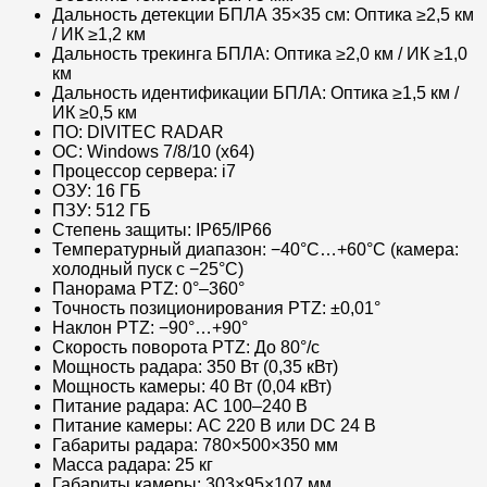
Дальность детекции БПЛА 35×35 см: Оптика ≥2,5 км
/ ИК ≥1,2 км
Дальность трекинга БПЛА: Оптика ≥2,0 км / ИК ≥1,0
км
Дальность идентификации БПЛА: Оптика ≥1,5 км /
ИК ≥0,5 км
ПО: DIVITEC RADAR
ОС: Windows 7/8/10 (x64)
Процессор сервера: i7
ОЗУ: 16 ГБ
ПЗУ: 512 ГБ
Степень защиты: IP65/IP66
Температурный диапазон: −40°C…+60°C (камера:
холодный пуск с −25°C)
Панорама PTZ: 0°–360°
Точность позиционирования PTZ: ±0,01°
Наклон PTZ: −90°…+90°
Скорость поворота PTZ: До 80°/с
Мощность радара: 350 Вт (0,35 кВт)
Мощность камеры: 40 Вт (0,04 кВт)
Питание радара: AC 100–240 В
Питание камеры: AC 220 В или DC 24 В
Габариты радара: 780×500×350 мм
Масса радара: 25 кг
Габариты камеры: 303×95×107 мм