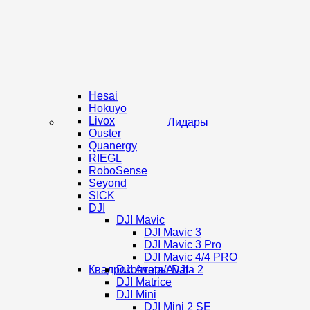
Hesai
Hokuyo
Livox
Лидары
Ouster
Quanergy
RIEGL
RoboSense
Seyond
SICK
DJI
DJI Mavic
DJI Mavic 3
DJI Mavic 3 Pro
DJI Mavic 4/4 PRO
Квадрокоптеры DJI
DJI Avata/Avata 2
DJI Matrice
DJI Mini
DJI Mini 2 SE