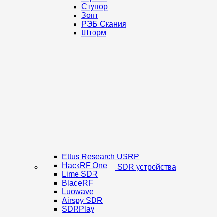
Ступор
Зонт
РЭБ Скания
Шторм
Ettus Research USRP
HackRF One
SDR устройства
Lime SDR
BladeRF
Luowave
Airspy SDR
SDRPlay