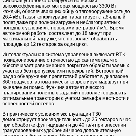
Силовая установка базируется на восьми
высокоэффективных моторах мощностью 3300 Вт
каждый, обеспечивающих общую тяговооруженность до
26.4 кВт. Такая конфигурация гарантирует стабильный
полет даже при полной загрузке и неблагоприятных
погодных условиях с порывами ветра до 7 м/с. Время
автономной работы составляет до 18 минут при
максимальной нагрузке, что позволяет обработать
площадь до 12 гектаров за один цикл.
Интеллектуальная система управления включает RTK-
позиционирование с точностью до сантиметра, что
обеспечивает равномерное покрытие обрабатываемых
участков без пропусков или перекрытий. Встроенный
радар обнаружения препятствий работает в диапазоне
360 градусов, автоматически корректируя маршрут при
выявлении помех. Функция автоматического
планирования полетных заданий позволяет создавать
оптимальные траектории с учетом рельефа местности и
особенностей посевов.
В практических условиях эксплуатации T30
демонстрирует производительность до 25 гектаров в час
при обработке фунгицидами и до 40 га/ч при внесении
гранулированных удобрений через дополнительную
систему разбрасывания. Модульная конструкция