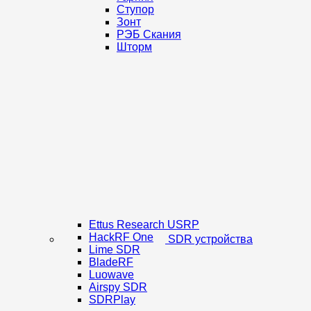
Ступор
Зонт
РЭБ Скания
Шторм
Ettus Research USRP
HackRF One
SDR устройства
Lime SDR
BladeRF
Luowave
Airspy SDR
SDRPlay