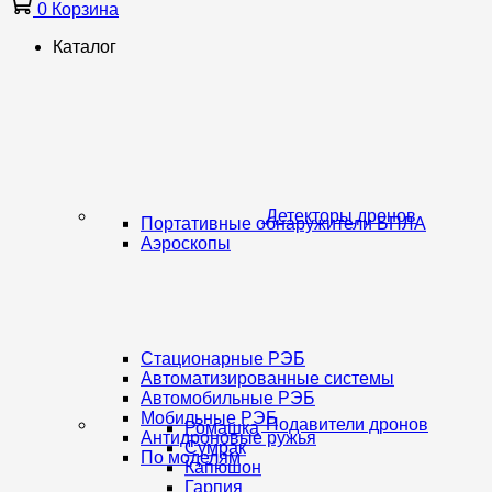
0
Корзина
Каталог
Детекторы дронов
Портативные обнаружители БПЛА
Аэроскопы
Стационарные РЭБ
Автоматизированные системы
Автомобильные РЭБ
Мобильные РЭБ
Подавители дронов
Ромашка
Антидроновые ружья
Сумрак
По моделям
Капюшон
Гарпия