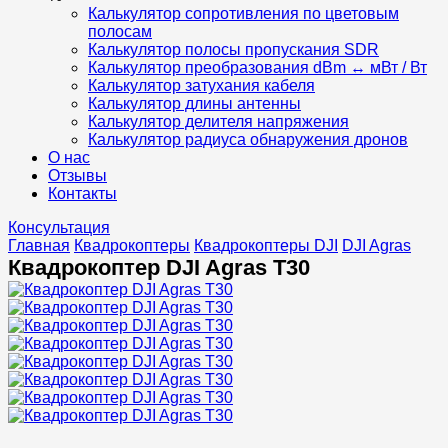
Калькулятор сопротивления по цветовым
полосам
Калькулятор полосы пропускания SDR
Калькулятор преобразования dBm ↔ мВт / Вт
Калькулятор затухания кабеля
Калькулятор длины антенны
Калькулятор делителя напряжения
Калькулятор радиуса обнаружения дронов
О нас
Отзывы
Контакты
Консультация
Главная
Квадрокоптеры
Квадрокоптеры DJI
DJI Agras
Квадрокоптер DJI Agras T30