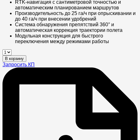
RTK-навигация с сантиметровой точностью и
автоматическим планированием маршрутов
Производительность до 25 га/ч при опрыскивании и
до 40 га/ч при внесении удобрений
Система обнаружения препятствий 360° и
автоматическая коррекция траектории полета
Модульная конструкция для быстрого
переключения между режимами работы
Квадрокоптер
DJI
В корзину
Agras
Запросить КП
T30
quantity