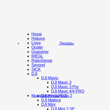
Hesai
Hokuyo
Livox
Лидары
Ouster
Quanergy
RIEGL
RoboSense
Seyond
SICK
DJI
DJI Mavic
DJI Mavic 3
DJI Mavic 3 Pro
DJI Mavic 4/4 PRO
Квадрокоптеры DJI
DJI Avata/Avata 2
DJI Matrice
DJI Mini
DJI Mini 2 SE