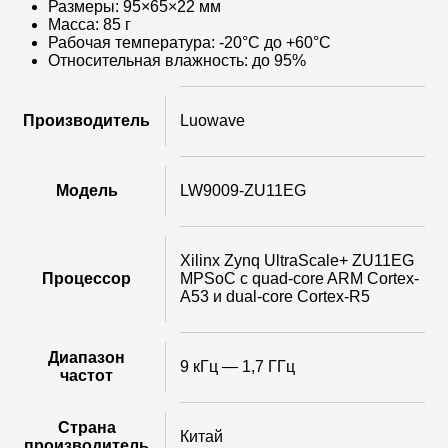
Размеры: 95×65×22 мм
Масса: 85 г
Рабочая температура: -20°C до +60°C
Относительная влажность: до 95%
Производитель
Luowave
Модель
LW9009-ZU11EG
Xilinx Zynq UltraScale+ ZU11EG
Процессор
MPSoC с quad-core ARM Cortex-
A53 и dual-core Cortex-R5
Диапазон
9 кГц — 1,7 ГГц
частот
Страна
Китай
производитель