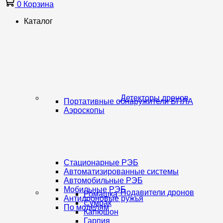
0
Корзина
Каталог
Детекторы дронов
Портативные обнаружители БПЛА
Аэроскопы
Стационарные РЭБ
Автоматизированные системы
Автомобильные РЭБ
Мобильные РЭБ
Подавители дронов
Ромашка
Антидроновые ружья
Сумрак
По моделям
Капюшон
Гарпия