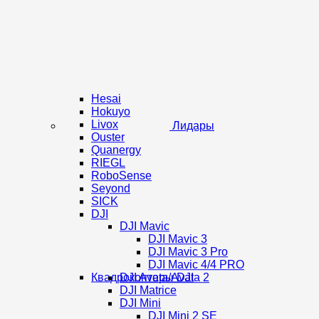
Hesai
Hokuyo
Livox
Лидары
Ouster
Quanergy
RIEGL
RoboSense
Seyond
SICK
DJI
DJI Mavic
DJI Mavic 3
DJI Mavic 3 Pro
DJI Mavic 4/4 PRO
Квадрокоптеры DJI
DJI Avata/Avata 2
DJI Matrice
DJI Mini
DJI Mini 2 SE