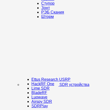
Ступор
Зонт
РЭБ Скания
Шторм
Ettus Research USRP
HackRF One
SDR устройства
Lime SDR
BladeRF
Luowave
Airspy SDR
SDRPlay