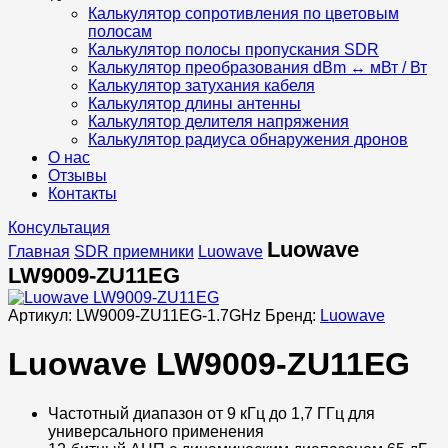
Калькулятор сопротивления по цветовым
полосам
Калькулятор полосы пропускания SDR
Калькулятор преобразования dBm ↔ мВт / Вт
Калькулятор затухания кабеля
Калькулятор длины антенны
Калькулятор делителя напряжения
Калькулятор радиуса обнаружения дронов
О нас
Отзывы
Контакты
Консультация
Luowave
Главная
SDR приемники
Luowave
LW9009-ZU11EG
Артикул:
LW9009-ZU11EG-1.7GHz
Бренд:
Luowave
Luowave LW9009-ZU11EG
Частотный диапазон от 9 кГц до 1,7 ГГц для
универсального применения