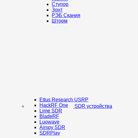
Ступор
Зонт
РЭБ Скания
Шторм
Ettus Research USRP
HackRF One
SDR устройства
Lime SDR
BladeRF
Luowave
Airspy SDR
SDRPlay