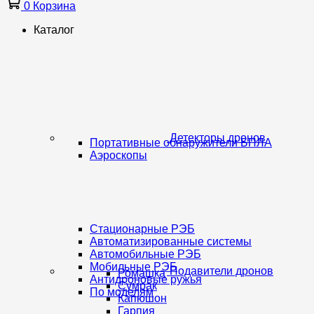
0
Корзина
Каталог
Детекторы дронов
Портативные обнаружители БПЛА
Аэроскопы
Стационарные РЭБ
Автоматизированные системы
Автомобильные РЭБ
Мобильные РЭБ
Подавители дронов
Ромашка
Антидроновые ружья
Сумрак
По моделям
Капюшон
Гарпия