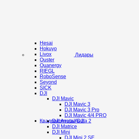
Hesai
Hokuyo
Livox
Лидары
Ouster
Quanergy
RIEGL
RoboSense
Seyond
SICK
DJI
DJI Mavic
DJI Mavic 3
DJI Mavic 3 Pro
DJI Mavic 4/4 PRO
Квадрокоптеры DJI
DJI Avata/Avata 2
DJI Matrice
DJI Mini
DJI Mini 2 SE