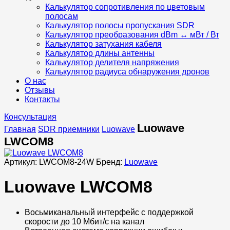
Калькулятор сопротивления по цветовым
полосам
Калькулятор полосы пропускания SDR
Калькулятор преобразования dBm ↔ мВт / Вт
Калькулятор затухания кабеля
Калькулятор длины антенны
Калькулятор делителя напряжения
Калькулятор радиуса обнаружения дронов
О нас
Отзывы
Контакты
Консультация
Luowave
Главная
SDR приемники
Luowave
LWCOM8
Артикул:
LWCOM8-24W
Бренд:
Luowave
Luowave LWCOM8
Восьмиканальный интерфейс с поддержкой
скорости до 10 Мбит/с на канал