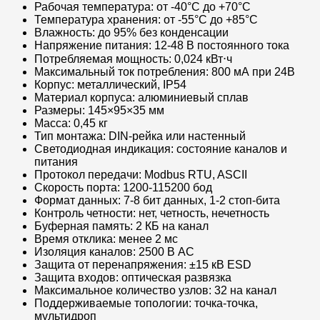
Рабочая температура: от -40°C до +70°C
Температура хранения: от -55°C до +85°C
Влажность: до 95% без конденсации
Напряжение питания: 12-48 В постоянного тока
Потребляемая мощность: 0,024 кВт⋅ч
Максимальный ток потребления: 800 мА при 24В
Корпус: металлический, IP54
Материал корпуса: алюминиевый сплав
Размеры: 145×95×35 мм
Масса: 0,45 кг
Тип монтажа: DIN-рейка или настенный
Светодиодная индикация: состояние каналов и
питания
Протокол передачи: Modbus RTU, ASCII
Скорость порта: 1200-115200 бод
Формат данных: 7-8 бит данных, 1-2 стоп-бита
Контроль четности: нет, четность, нечетность
Буферная память: 2 КБ на канал
Время отклика: менее 2 мс
Изоляция каналов: 2500 В AC
Защита от перенапряжения: ±15 кВ ESD
Защита входов: оптическая развязка
Максимальное количество узлов: 32 на канал
Поддерживаемые топологии: точка-точка,
мультидроп