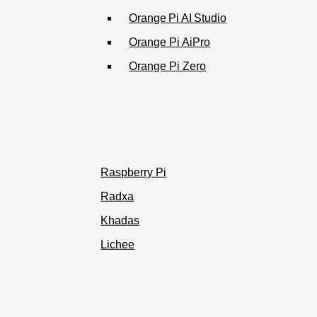
Orange Pi AI Studio
Orange Pi AiPro
Orange Pi Zero
Raspberry Pi
Radxa
Khadas
Lichee