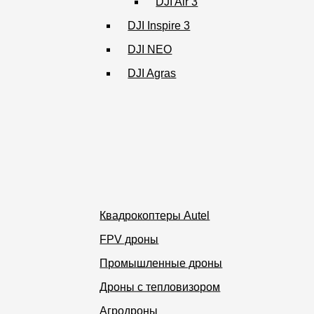
DJI Air 3
DJI Inspire 3
DJI NEO
DJI Agras
Квадрокоптеры Autel
FPV дроны
Промышленные дроны
Дроны с тепловизором
Агродроны