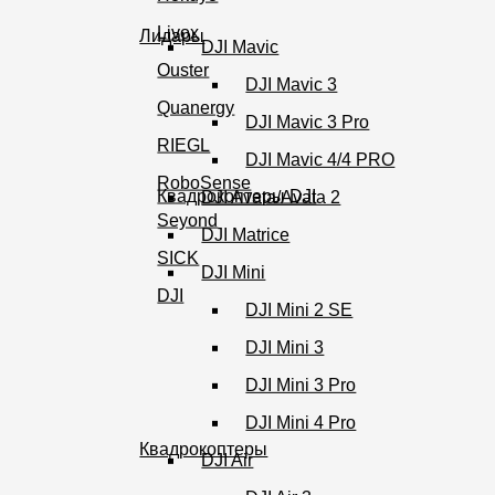
Livox
Лидары
DJI Mavic
Ouster
DJI Mavic 3
Quanergy
DJI Mavic 3 Pro
RIEGL
DJI Mavic 4/4 PRO
RoboSense
Квадрокоптеры DJI
DJI Avata/Avata 2
Seyond
DJI Matrice
SICK
DJI Mini
DJI
DJI Mini 2 SE
DJI Mini 3
DJI Mini 3 Pro
DJI Mini 4 Pro
Квадрокоптеры
DJI Air