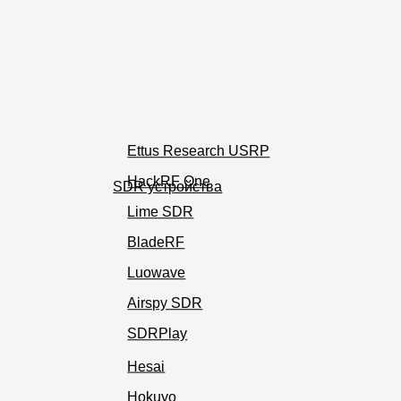
Ettus Research USRP
HackRF One
SDR устройства
Lime SDR
BladeRF
Luowave
Airspy SDR
SDRPlay
Hesai
Hokuyo