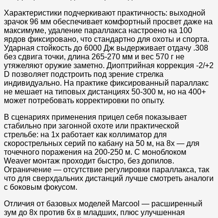
Характеристики подчеркивают практичность: выходной
зрачок 96 мм обеспечивает комфортный просвет даже на
максимуме, удаление параллакса настроено на 100
ярдов фиксировано, что стандартно для охоты и спорта.
Ударная стойкость до 6000 Дж выдерживает отдачу .308
без сдвига точки, длина 265-270 мм и вес 570 г не
утяжеляют оружие заметно. Диоптрийная коррекция -2/+2
D позволяет подстроить под зрение стрелка
индивидуально. На практике фиксированный параллакс
не мешает на типовых дистанциях 50-300 м, но на 400+
может потребовать корректировки по опыту.​
В сценариях применения прицел себя показывает
стабильно при загонной охоте или практической
стрельбе: на 1x работает как коллиматор для
скорострельных серий по кабану на 50 м, на 8x — для
точечного поражения на 200-250 м. С моноблоком
Weaver монтаж проходит быстро, без допилов.
Ограничение — отсутствие регулировки параллакса, так
что для сверхдальних дистанций лучше смотреть аналоги
с боковым фокусом.​
Отличия от базовых моделей Marcool — расширенный
зум до 8x против 6x в младших, плюс улучшенная