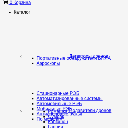
0
Корзина
Каталог
Детекторы дронов
Портативные обнаружители БПЛА
Аэроскопы
Стационарные РЭБ
Автоматизированные системы
Автомобильные РЭБ
Мобильные РЭБ
Подавители дронов
Ромашка
Антидроновые ружья
Сумрак
По моделям
Капюшон
Гарпия