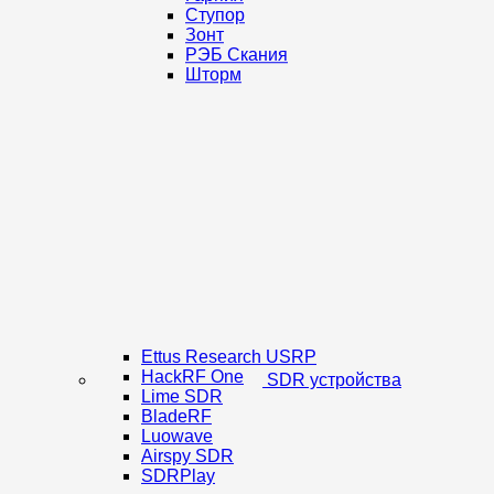
Ступор
Зонт
РЭБ Скания
Шторм
Ettus Research USRP
HackRF One
SDR устройства
Lime SDR
BladeRF
Luowave
Airspy SDR
SDRPlay