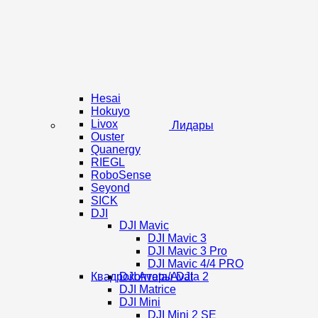
Hesai
Hokuyo
Livox
Лидары
Ouster
Quanergy
RIEGL
RoboSense
Seyond
SICK
DJI
DJI Mavic
DJI Mavic 3
DJI Mavic 3 Pro
DJI Mavic 4/4 PRO
Квадрокоптеры DJI
DJI Avata/Avata 2
DJI Matrice
DJI Mini
DJI Mini 2 SE