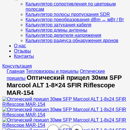
Калькулятор сопротивления по цветовым
полосам
Калькулятор полосы пропускания SDR
Калькулятор преобразования dBm ↔ мВт / Вт
Калькулятор затухания кабеля
Калькулятор длины антенны
Калькулятор делителя напряжения
Калькулятор радиуса обнаружения дронов
О нас
Отзывы
Контакты
Консультация
Главная
Тепловизоры и прицелы
Оптические
Оптический прицел 30мм SFP
прицелы
Marcool ALT 1-8×24 SFIR Riflescope
MAR-154