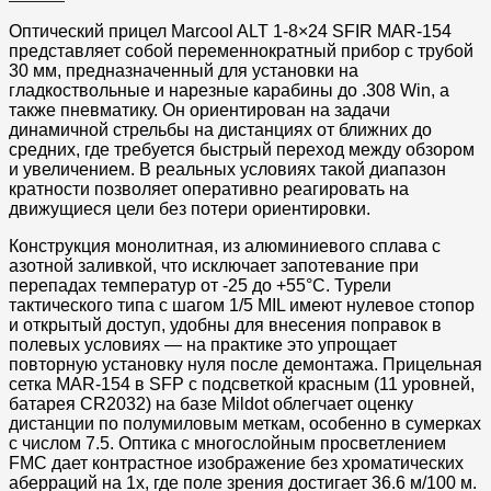
Оптический прицел Marcool ALT 1-8×24 SFIR MAR-154
представляет собой переменнократный прибор с трубой
30 мм, предназначенный для установки на
гладкоствольные и нарезные карабины до .308 Win, а
также пневматику. Он ориентирован на задачи
динамичной стрельбы на дистанциях от ближних до
средних, где требуется быстрый переход между обзором
и увеличением. В реальных условиях такой диапазон
кратности позволяет оперативно реагировать на
движущиеся цели без потери ориентировки.​
Конструкция монолитная, из алюминиевого сплава с
азотной заливкой, что исключает запотевание при
перепадах температур от -25 до +55°C. Турели
тактического типа с шагом 1/5 MIL имеют нулевое стопор
и открытый доступ, удобны для внесения поправок в
полевых условиях — на практике это упрощает
повторную установку нуля после демонтажа. Прицельная
сетка MAR-154 в SFP с подсветкой красным (11 уровней,
батарея CR2032) на базе Mildot облегчает оценку
дистанции по полумиловым меткам, особенно в сумерках
с числом 7.5. Оптика с многослойным просветлением
FMC дает контрастное изображение без хроматических
аберраций на 1x, где поле зрения достигает 36.6 м/100 м.​