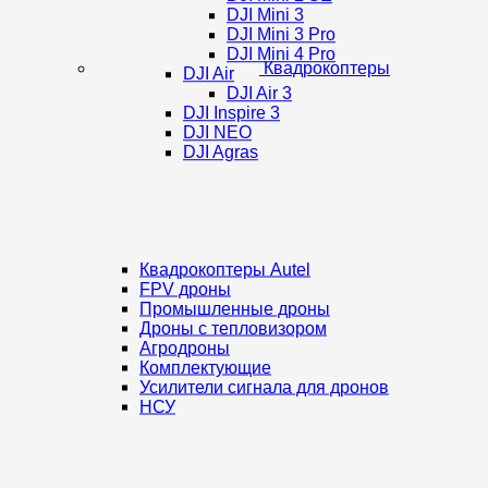
DJI Mini 3
DJI Mini 3 Pro
DJI Mini 4 Pro
Квадрокоптеры
DJI Air
DJI Air 3
DJI Inspire 3
DJI NEO
DJI Agras
Квадрокоптеры Autel
FPV дроны
Промышленные дроны
Дроны с тепловизором
Агродроны
Комплектующие
Усилители сигнала для дронов
НСУ