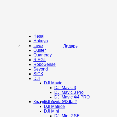
Hesai
Hokuyo
Livox
Лидары
Ouster
Quanergy
RIEGL
RoboSense
Seyond
SICK
DJI
DJI Mavic
DJI Mavic 3
DJI Mavic 3 Pro
DJI Mavic 4/4 PRO
Квадрокоптеры DJI
DJI Avata/Avata 2
DJI Matrice
DJI Mini
DJI Mini 2 SE