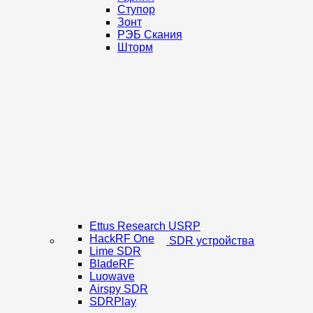
Ступор
Зонт
РЭБ Скания
Шторм
Ettus Research USRP
HackRF One
SDR устройства
Lime SDR
BladeRF
Luowave
Airspy SDR
SDRPlay