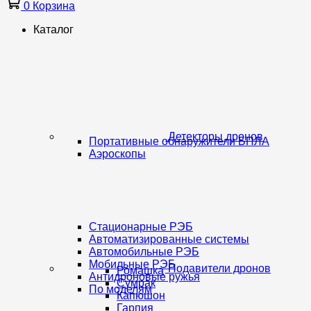
0
Корзина
Каталог
Детекторы дронов
Портативные обнаружители БПЛА
Аэроскопы
Стационарные РЭБ
Автоматизированные системы
Автомобильные РЭБ
Мобильные РЭБ
Подавители дронов
Ромашка
Антидроновые ружья
Сумрак
По моделям
Капюшон
Гарпия