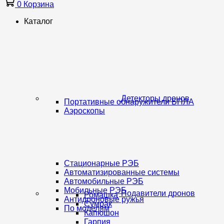
0
Корзина
Каталог
Детекторы дронов
Портативные обнаружители БПЛА
Аэроскопы
Стационарные РЭБ
Автоматизированные системы
Автомобильные РЭБ
Мобильные РЭБ
Подавители дронов
Ромашка
Антидроновые ружья
Сумрак
По моделям
Капюшон
Гарпия