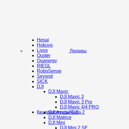
Hesai
Hokuyo
Livox
Лидары
Ouster
Quanergy
RIEGL
RoboSense
Seyond
SICK
DJI
DJI Mavic
DJI Mavic 3
DJI Mavic 3 Pro
DJI Mavic 4/4 PRO
Квадрокоптеры DJI
DJI Avata/Avata 2
DJI Matrice
DJI Mini
DJI Mini 2 SE