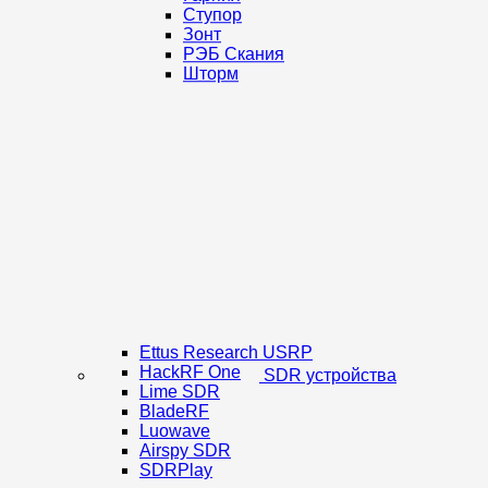
Ступор
Зонт
РЭБ Скания
Шторм
Ettus Research USRP
HackRF One
SDR устройства
Lime SDR
BladeRF
Luowave
Airspy SDR
SDRPlay