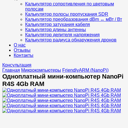
Калькулятор сопротивления по цветовым
полосам
Калькулятор полосы пропускания SDR
Калькулятор преобразования dBm ↔ мВт / Вт
Калькулятор затухания кабеля
Калькулятор длины антенны
Калькулятор делителя напряжения
Калькулятор радиуса обнаружения дронов
О нас
Отзывы
Контакты
Консультация
Главная
Микрокомпьютеры
FriendlyARM (NanoPi)
Одноплатный мини-компьютер NanoPi
R4S 4Gb RAM