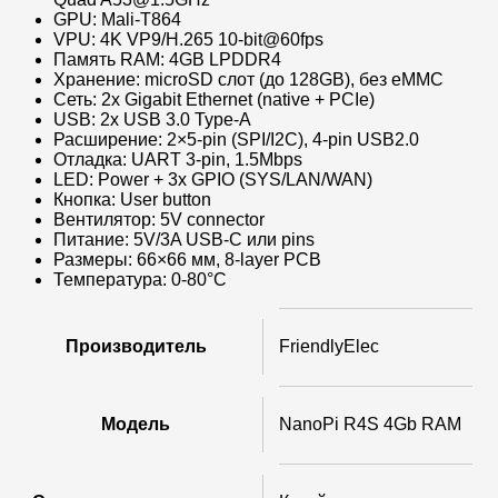
GPU: Mali-T864
VPU: 4K VP9/H.265 10-bit@60fps
Память RAM: 4GB LPDDR4
Хранение: microSD слот (до 128GB), без eMMC
Сеть: 2x Gigabit Ethernet (native + PCIe)
USB: 2x USB 3.0 Type-A
Расширение: 2×5-pin (SPI/I2C), 4-pin USB2.0
Отладка: UART 3-pin, 1.5Mbps
LED: Power + 3x GPIO (SYS/LAN/WAN)
Кнопка: User button
Вентилятор: 5V connector
Питание: 5V/3A USB-C или pins
Размеры: 66×66 мм, 8-layer PCB
Температура: 0-80°C
Производитель
FriendlyElec
Модель
NanoPi R4S 4Gb RAM