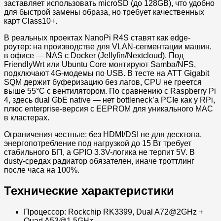
заставляет использовать microSD (до 128GB), что удобно
для быстрой замены образа, но требует качественных
карт Class10+.
В реальных проектах NanoPi R4S ставят как edge-
роутер: на производстве для VLAN-сегментации машин,
в офисе — NAS с Docker (Jellyfin/Nextcloud). Под
FriendlyWrt или Ubuntu Core монтируют Samba/NFS,
подключают 4G-модемы по USB. В тесте на ATT Gigabit
SQM держит буферизацию без лагов, CPU не греется
выше 55°C с вентилятором. По сравнению с Raspberry Pi
4, здесь dual GbE native — нет bottleneck’а PCIe как у RPi,
плюс enterprise-версия с EEPROM для уникального MAC
в кластерах.
Ограничения честные: без HDMI/DSI не для десктопа,
энергопотребление под нагрузкой до 15 Вт требует
стабильного БП, а GPIO 3.3V-логика не терпит 5V. В
dusty-средах радиатор обязателен, иначе троттлинг
после часа на 100%.
Технические характеристики
Процессор: Rockchip RK3399, Dual A72@2GHz +
Quad A53@1.5GHz