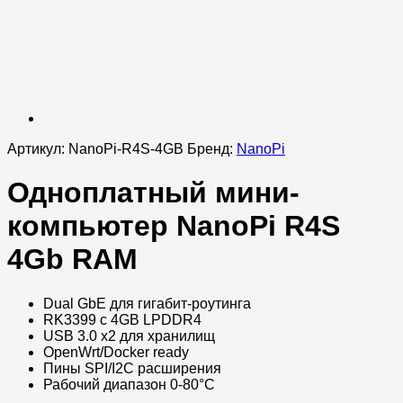
Артикул:
NanoPi-R4S-4GB
Бренд:
NanoPi
Одноплатный мини-
компьютер NanoPi R4S
4Gb RAM
Dual GbE для гигабит-роутинга
RK3399 с 4GB LPDDR4
USB 3.0 x2 для хранилищ
OpenWrt/Docker ready
Пины SPI/I2C расширения
Рабочий диапазон 0-80°C