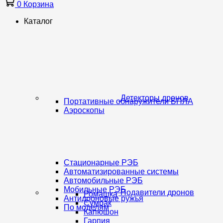
0
Корзина
Каталог
Детекторы дронов
Портативные обнаружители БПЛА
Аэроскопы
Стационарные РЭБ
Автоматизированные системы
Автомобильные РЭБ
Мобильные РЭБ
Подавители дронов
Ромашка
Антидроновые ружья
Сумрак
По моделям
Капюшон
Гарпия