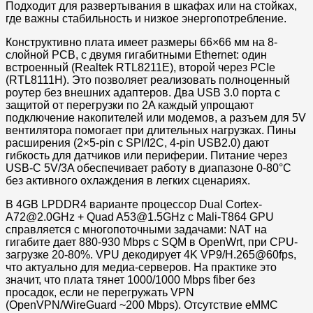
Подходит для развертывания в шкафах или на стойках,
где важны стабильность и низкое энергопотребление.
Конструктивно плата имеет размеры 66×66 мм на 8-
слойной PCB, с двумя гигабитными Ethernet: один
встроенный (Realtek RTL8211E), второй через PCIe
(RTL8111H). Это позволяет реализовать полноценный
роутер без внешних адаптеров. Два USB 3.0 порта с
защитой от перегрузки по 2A каждый упрощают
подключение накопителей или модемов, а разъем для 5V
вентилятора помогает при длительных нагрузках. Пины
расширения (2×5-pin с SPI/I2C, 4-pin USB2.0) дают
гибкость для датчиков или периферии. Питание через
USB-C 5V/3A обеспечивает работу в диапазоне 0-80°C
без активного охлаждения в легких сценариях.
В 4GB LPDDR4 варианте процессор Dual Cortex-
A72@2.0GHz + Quad A53@1.5GHz с Mali-T864 GPU
справляется с многопоточными задачами: NAT на
гигабите дает 880-930 Mbps с SQM в OpenWrt, при CPU-
загрузке 20-80%. VPU декодирует 4K VP9/H.265@60fps,
что актуально для медиа-серверов. На практике это
значит, что плата тянет 1000/1000 Mbps fiber без
просадок, если не перегружать VPN
(OpenVPN/WireGuard ~200 Mbps). Отсутствие eMMC