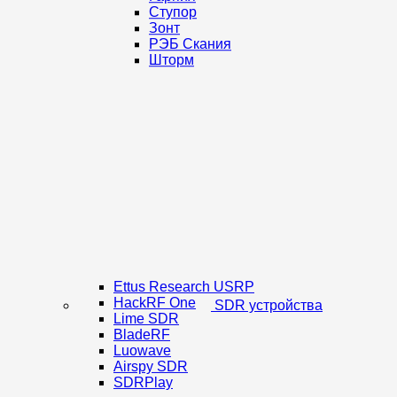
Ступор
Зонт
РЭБ Скания
Шторм
Ettus Research USRP
HackRF One
SDR устройства
Lime SDR
BladeRF
Luowave
Airspy SDR
SDRPlay