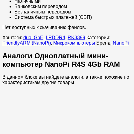
Наличными
Банковским переводом
Безналичным переводом
Система быстрых платежей (СБП)
Нет доступных к скачиванию файлов.
Хэштэги:
dual GbE
,
LPDDR4
,
RK3399
Категории:
FriendlyARM (NanoPi)
,
Микрокомпьютеры
Бренд:
NanoPi
Аналоги Одноплатный мини-
компьютер NanoPi R4S 4Gb RAM
В данном блоке вы найдете аналоги, а также похожие по
характеристикам другие товары