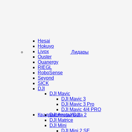
Hesai
Hokuyo
Livox
Лидары
Ouster
Quanergy
RIEGL
RoboSense
Seyond
SICK
DJI
DJI Mavic
DJI Mavic 3
DJI Mavic 3 Pro
DJI Mavic 4/4 PRO
Квадрокоптеры DJI
DJI Avata/Avata 2
DJI Matrice
DJI Mini
DJI Mini 2 SE