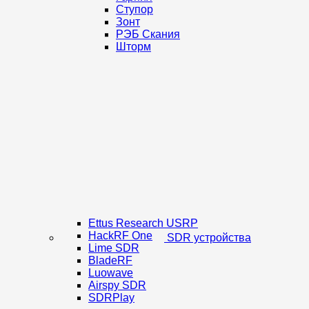
Ступор
Зонт
РЭБ Скания
Шторм
Ettus Research USRP
HackRF One
SDR устройства
Lime SDR
BladeRF
Luowave
Airspy SDR
SDRPlay