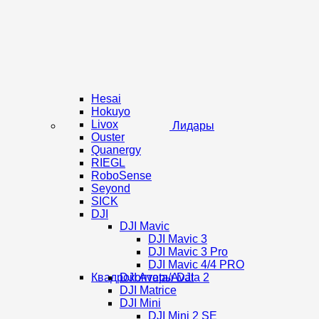
Hesai
Hokuyo
Livox
Лидары
Ouster
Quanergy
RIEGL
RoboSense
Seyond
SICK
DJI
DJI Mavic
DJI Mavic 3
DJI Mavic 3 Pro
DJI Mavic 4/4 PRO
Квадрокоптеры DJI
DJI Avata/Avata 2
DJI Matrice
DJI Mini
DJI Mini 2 SE