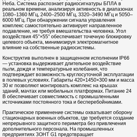
Неба. Система распознает радиосигнатуры БПЛА в
реальном времени, анализируя активность в диапазонах
1080–1360 МГц, 2400–2500 МГц, 3320–3490 МГц и 5050–
6000 МГц. При обнаружении сигнала управления
комплекс самостоятельно активирует направленное
подавление, не требуя вмешательства человека. Угол
воздействия 45°×55° обеспечивает точечную блокировку
целевого объекта, минимизируя электромагнитное
влияние на собственные радиосистемы.
Конструктив выполнен в защищенном исполнении IP66
— установка выдерживает длительное воздействие
пыли, дождя и температурные колебания, что
подтверждает возможность круглосуточной эксплуатации
в полевых условиях. Габариты 420×1450×300 мм и масса
30 кг позволяют монтировать комплекс на крышах
зданий, мачтах или мобильных платформах. Питание 24
В обеспечивает совместимость с промышленными
источниками постоянного тока и бесперебойниками.
Практическое применение системы охватывает оборону
стационарных военных объектов, где требуется создание
непрерывного защитного периметра без привлечения
дополнительного персонала. На промышленных
предприятиях ЗОНТ G1 предотвращает