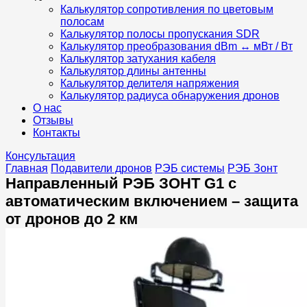
Калькулятор сопротивления по цветовым
полосам
Калькулятор полосы пропускания SDR
Калькулятор преобразования dBm ↔ мВт / Вт
Калькулятор затухания кабеля
Калькулятор длины антенны
Калькулятор делителя напряжения
Калькулятор радиуса обнаружения дронов
О нас
Отзывы
Контакты
Консультация
Главная
Подавители дронов
РЭБ системы
РЭБ Зонт
Направленный РЭБ ЗОНТ G1 с
автоматическим включением – защита
от дронов до 2 км