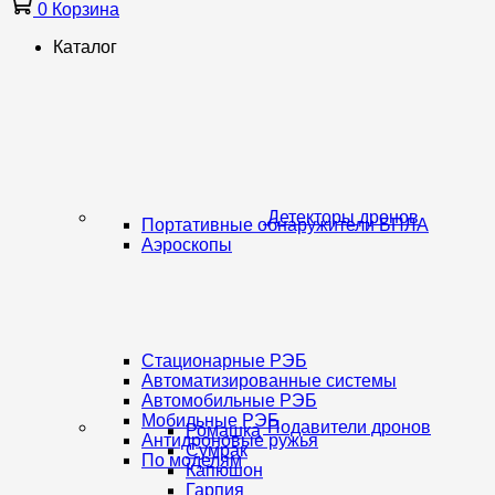
0
Корзина
Каталог
Детекторы дронов
Портативные обнаружители БПЛА
Аэроскопы
Стационарные РЭБ
Автоматизированные системы
Автомобильные РЭБ
Мобильные РЭБ
Подавители дронов
Ромашка
Антидроновые ружья
Сумрак
По моделям
Капюшон
Гарпия