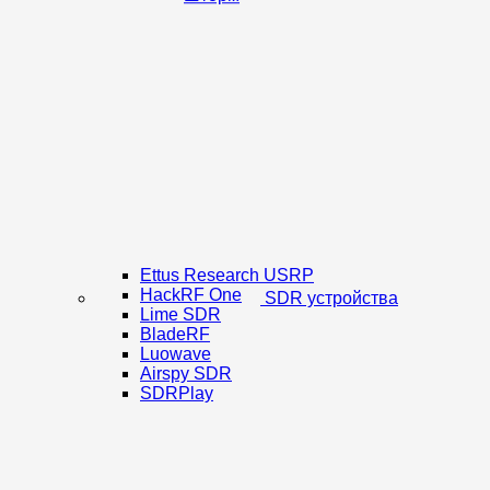
Ettus Research USRP
HackRF One
SDR устройства
Lime SDR
BladeRF
Luowave
Airspy SDR
SDRPlay