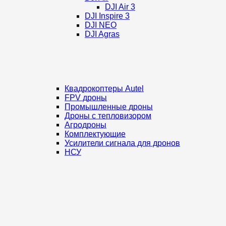
DJI Air 3
DJI Inspire 3
DJI NEO
DJI Agras
Квадрокоптеры Autel
FPV дроны
Промышленные дроны
Дроны с тепловизором
Агродроны
Комплектующие
Усилители сигнала для дронов
НСУ