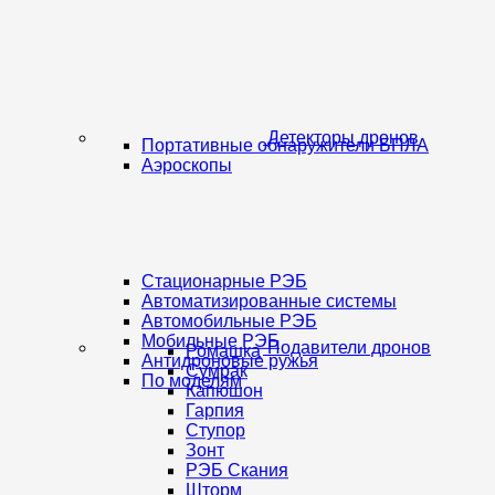
Детекторы дронов
Портативные обнаружители БПЛА
Аэроскопы
Стационарные РЭБ
Автоматизированные системы
Автомобильные РЭБ
Мобильные РЭБ
Подавители дронов
Ромашка
Антидроновые ружья
Сумрак
По моделям
Капюшон
Гарпия
Ступор
Зонт
РЭБ Скания
Шторм