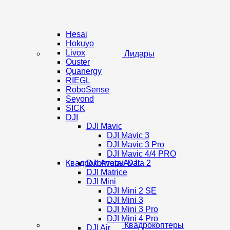
Hesai
Hokuyo
Livox
Лидары
Ouster
Quanergy
RIEGL
RoboSense
Seyond
SICK
DJI
DJI Mavic
DJI Mavic 3
DJI Mavic 3 Pro
DJI Mavic 4/4 PRO
Квадрокоптеры DJI
DJI Avata/Avata 2
DJI Matrice
DJI Mini
DJI Mini 2 SE
DJI Mini 3
DJI Mini 3 Pro
DJI Mini 4 Pro
Квадрокоптеры
DJI Air