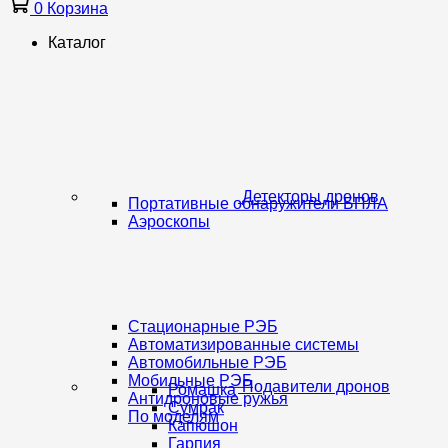
0
Корзина
Каталог
Детекторы дронов
Портативные обнаружители БПЛА
Аэроскопы
Стационарные РЭБ
Автоматизированные системы
Автомобильные РЭБ
Мобильные РЭБ
Подавители дронов
Ромашка
Антидроновые ружья
Сумрак
По моделям
Капюшон
Гарпия