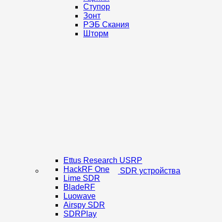
Ступор
Зонт
РЭБ Скания
Шторм
Ettus Research USRP
HackRF One
SDR устройства
Lime SDR
BladeRF
Luowave
Airspy SDR
SDRPlay