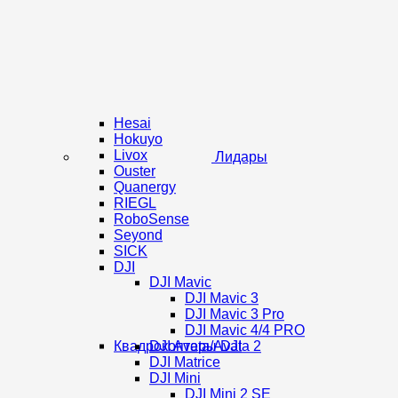
Hesai
Hokuyo
Livox
Лидары
Ouster
Quanergy
RIEGL
RoboSense
Seyond
SICK
DJI
DJI Mavic
DJI Mavic 3
DJI Mavic 3 Pro
DJI Mavic 4/4 PRO
Квадрокоптеры DJI
DJI Avata/Avata 2
DJI Matrice
DJI Mini
DJI Mini 2 SE