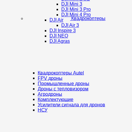
DJI Mini 3
DJI Mini 3 Pro
DJI Mini 4 Pro
Квадрокоптеры
DJI Air
DJI Air 3
DJI Inspire 3
DJI NEO
DJI Agras
Квадрокоптеры Autel
FPV дроны
Промышленные дроны
Дроны с тепловизором
Агродроны
Комплектующие
Усилители сигнала для дронов
НСУ