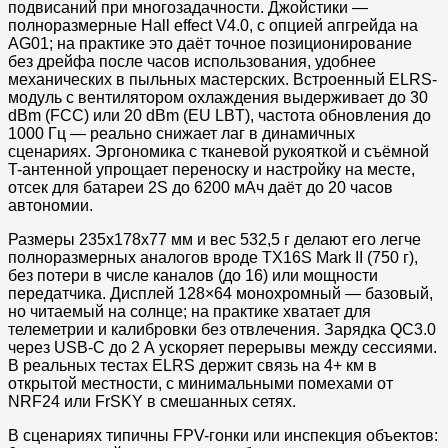
подвисаний при многозадачности. Джойстики —
полноразмерные Hall effect V4.0, с опцией апгрейда на
AG01; на практике это даёт точное позиционирование
без дрейфа после часов использования, удобнее
механических в пыльных мастерских. Встроенный ELRS-
модуль с вентилятором охлаждения выдерживает до 30
dBm (FCC) или 20 dBm (EU LBT), частота обновления до
1000 Гц — реально снижает лаг в динамичных
сценариях. Эргономика с тканевой рукояткой и съёмной
T-антенной упрощает переноску и настройку на месте,
отсек для батареи 2S до 6200 мАч даёт до 20 часов
автономии.​
Размеры 235x178x77 мм и вес 532,5 г делают его легче
полноразмерных аналогов вроде TX16S Mark II (750 г),
без потери в числе каналов (до 16) или мощности
передатчика. Дисплей 128×64 монохромный — базовый,
но читаемый на солнце; на практике хватает для
телеметрии и калибровки без отвлечения. Зарядка QC3.0
через USB-C до 2 А ускоряет перерывы между сессиями.
В реальных тестах ELRS держит связь на 4+ км в
открытой местности, с минимальными помехами от
NRF24 или FrSKY в смешанных сетях.​
В сценариях типичны FPV-гонки или инспекция объектов: