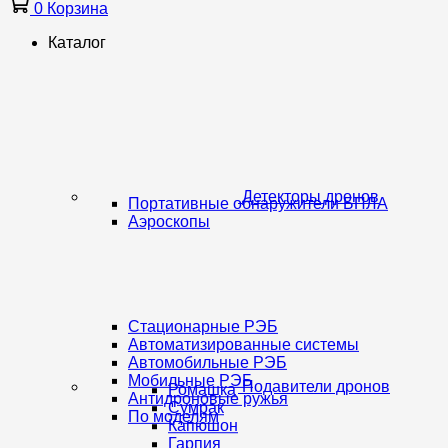
0
Корзина
Каталог
Детекторы дронов
Портативные обнаружители БПЛА
Аэроскопы
Стационарные РЭБ
Автоматизированные системы
Автомобильные РЭБ
Мобильные РЭБ
Подавители дронов
Ромашка
Антидроновые ружья
Сумрак
По моделям
Капюшон
Гарпия