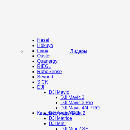
Hesai
Hokuyo
Livox
Лидары
Ouster
Quanergy
RIEGL
RoboSense
Seyond
SICK
DJI
DJI Mavic
DJI Mavic 3
DJI Mavic 3 Pro
DJI Mavic 4/4 PRO
Квадрокоптеры DJI
DJI Avata/Avata 2
DJI Matrice
DJI Mini
DJI Mini 2 SE