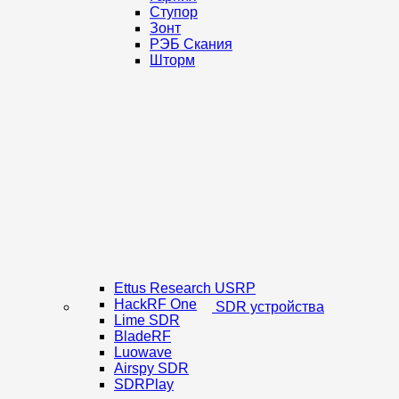
Ступор
Зонт
РЭБ Скания
Шторм
Ettus Research USRP
HackRF One
SDR устройства
Lime SDR
BladeRF
Luowave
Airspy SDR
SDRPlay