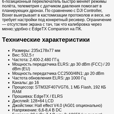
6-позиционный переключатель быстро меняет режимы
полёта, телеметрия с датчиком давления помогает в
планирующих дронах. По сравнению с DJI Controller,
Boxer выигрывает в кастомизации протоколов и весе, но
требует настройки под конкретный ресивер. Ограничение
— отсутствие экрана с тач, так что калибровка через
меню; удобно с EdgeTX Companion на ПК.
Технические характеристики​
Размеры: 235x178x77 мм​
Вес: 532,5 г​
Частота: 2.400-2.480 ГГц​
Мощность передатчика ELRS: до 30 dBm (FCC) / 20
dBm (EU)​
Мощность передатчика CC2500/4IN1: до 20 dBm​
Частота обновления ELRS: до 1000 Гц​
Каналы: до 16​
Процессор: STM32F407VGT6, 1 МБ Flash, 192 КБ
RAM​
Прошивка: EdgeTX / ELRS​
Дисплей: 128×64 LCD​
Джойстики: Hall effect V4.0 (AG01 опционально)​
Напряжение: 6,6-8,4 В DC​