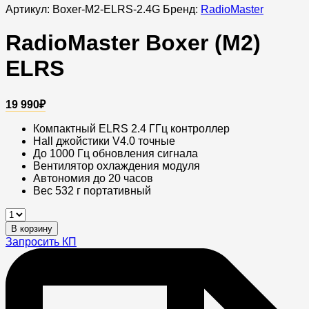
Артикул:
Boxer-M2-ELRS-2.4G
Бренд:
RadioMaster
RadioMaster Boxer (M2)
ELRS
19 990
₽
Компактный ELRS 2.4 ГГц контроллер
Hall джойстики V4.0 точные
До 1000 Гц обновления сигнала
Вентилятор охлаждения модуля
Автономия до 20 часов
Вес 532 г портативный
RadioMaster
Boxer
В корзину
(M2)
Запросить КП
ELRS
quantity