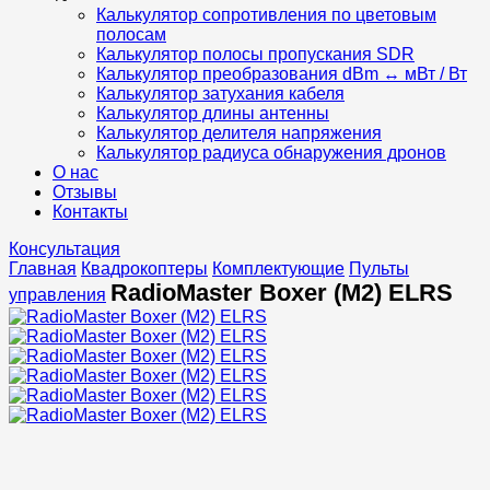
Калькулятор сопротивления по цветовым
полосам
Калькулятор полосы пропускания SDR
Калькулятор преобразования dBm ↔ мВт / Вт
Калькулятор затухания кабеля
Калькулятор длины антенны
Калькулятор делителя напряжения
Калькулятор радиуса обнаружения дронов
О нас
Отзывы
Контакты
Консультация
Главная
Квадрокоптеры
Комплектующие
Пульты
RadioMaster Boxer (M2) ELRS
управления