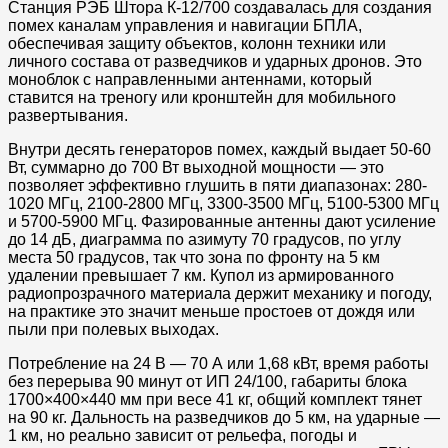
Станция РЭБ Штора К-12/700 создавалась для создания
помех каналам управления и навигации БПЛА,
обеспечивая защиту объектов, колонн техники или
личного состава от разведчиков и ударных дронов. Это
моноблок с направленными антеннами, который
ставится на треногу или кронштейн для мобильного
развертывания.
Внутри десять генераторов помех, каждый выдает 50-60
Вт, суммарно до 700 Вт выходной мощности — это
позволяет эффективно глушить в пяти диапазонах: 280-
1020 МГц, 2100-2800 МГц, 3300-3500 МГц, 5100-5300 МГц
и 5700-5900 МГц. Фазированные антенны дают усиление
до 14 дБ, диаграмма по азимуту 70 градусов, по углу
места 50 градусов, так что зона по фронту на 5 км
удалении превышает 7 км. Купол из армированного
радиопрозрачного материала держит механику и погоду,
на практике это значит меньше простоев от дождя или
пыли при полевых выходах.
Потребление на 24 В — 70 А или 1,68 кВт, время работы
без перерыва 90 минут от ИП 24/100, габариты блока
1700×400×440 мм при весе 41 кг, общий комплект тянет
на 90 кг. Дальность на разведчиков до 5 км, на ударные —
1 км, но реально зависит от рельефа, погоды и