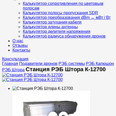
Калькулятор сопротивления по цветовым
полосам
Калькулятор полосы пропускания SDR
Калькулятор преобразования dBm ↔ мВт / Вт
Калькулятор затухания кабеля
Калькулятор длины антенны
Калькулятор делителя напряжения
Калькулятор радиуса обнаружения дронов
О нас
Отзывы
Контакты
Консультация
Главная
Подавители дронов
РЭБ системы
РЭБ Капюшон
Станция РЭБ Штора К-12700
РЭБ Штора