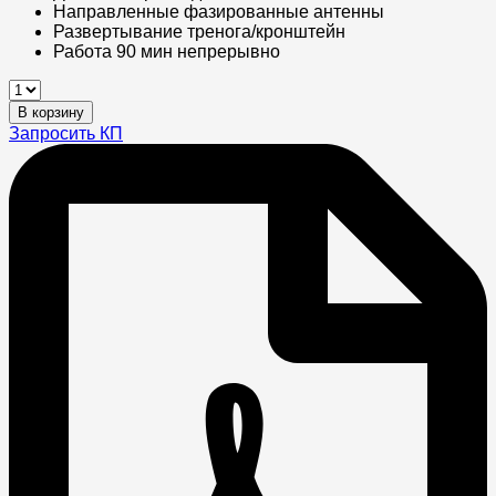
Направленные фазированные антенны​
Развертывание тренога/кронштейн​
Работа 90 мин непрерывно​
Станция
РЭБ
В корзину
Штора
Запросить КП
К-12700
quantity