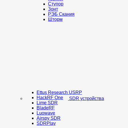
Ступор
Зонт
РЭБ Скания
Шторм
Ettus Research USRP
HackRF One
SDR устройства
Lime SDR
BladeRF
Luowave
Airspy SDR
SDRPlay