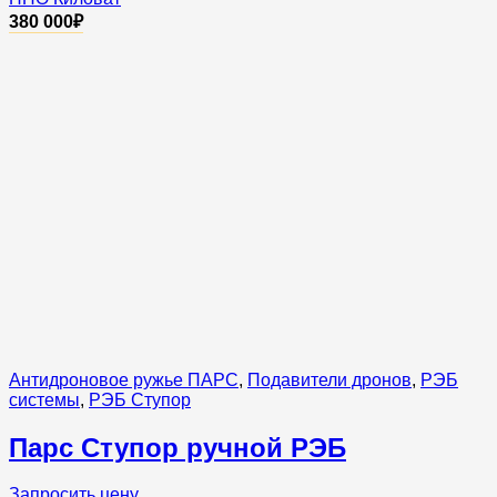
380 000
₽
Антидроновое ружье ПАРС
,
Подавители дронов
,
РЭБ
системы
,
РЭБ Ступор
Парс Ступор ручной РЭБ
Запросить цену