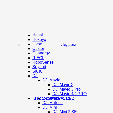
Hesai
Hokuyo
Livox
Лидары
Ouster
Quanergy
RIEGL
RoboSense
Seyond
SICK
DJI
DJI Mavic
DJI Mavic 3
DJI Mavic 3 Pro
DJI Mavic 4/4 PRO
Квадрокоптеры DJI
DJI Avata/Avata 2
DJI Matrice
DJI Mini
DJI Mini 2 SE