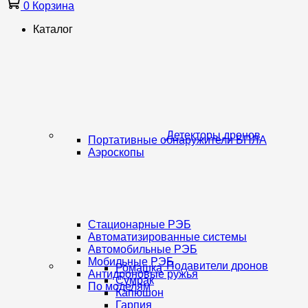
0
Корзина
Каталог
Детекторы дронов
Портативные обнаружители БПЛА
Аэроскопы
Стационарные РЭБ
Автоматизированные системы
Автомобильные РЭБ
Мобильные РЭБ
Подавители дронов
Ромашка
Антидроновые ружья
Сумрак
По моделям
Капюшон
Гарпия