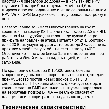
расстояния оператора до дрона — в испытаниях FPV
глушили с 1 км при 9 км от пульта, Mavic на 4,6 км.
Широкополосное подавление бьет по основным каналам
FPV, Wi-Fi, GPS без узких окон, что упрощает настройку в
поле.​
Развертывание занимает минуты: тренога на грунт,
кронштейн на крышу КУНГа или пикап, кабель 2,5 м к ИП,
пульт на 4 м — удобно для колонн, где нужно быстро
прикрыть направление атаки. Питается от 24 В бортовой
или 220 В, аккумулятор дает автономию до 2 часов, но на
практике меняй timely, чтобы не сесть в жару +40°C.
Ограничение — не стой ближе 15 м в створе антенн при
работе, и избегай металла над станцией, иначе
затухание.
По сравнению с базовой К-10/600, здесь больше
мощности и диапазонов, шире покрытие частот, что дает
преимущество против новых дронов с 5 ГГц. В
сценариях: на НП охраны объекта фиксирует сектор, в
колонне едет на БМП для тыла, на штурме направляешь
на вероятный подход БПЛА — реально спасает от
«ланцетов» или «призраков» на дальних подлетах.
Технические характеристики