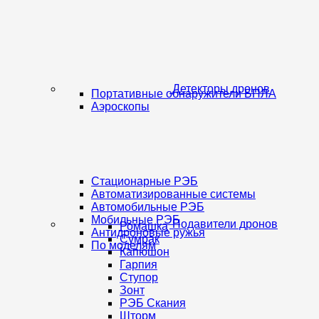
Детекторы дронов
Портативные обнаружители БПЛА
Аэроскопы
Стационарные РЭБ
Автоматизированные системы
Автомобильные РЭБ
Мобильные РЭБ
Подавители дронов
Ромашка
Антидроновые ружья
Сумрак
По моделям
Капюшон
Гарпия
Ступор
Зонт
РЭБ Скания
Шторм