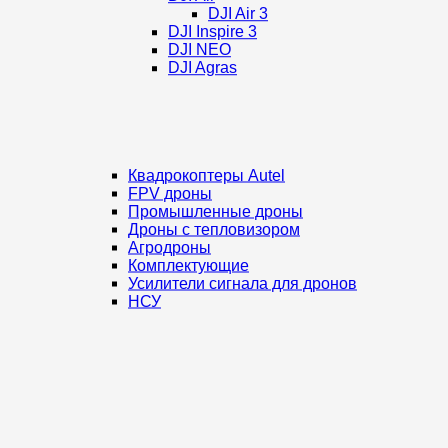
DJI Air 3
DJI Inspire 3
DJI NEO
DJI Agras
Квадрокоптеры Autel
FPV дроны
Промышленные дроны
Дроны с тепловизором
Агродроны
Комплектующие
Усилители сигнала для дронов
НСУ