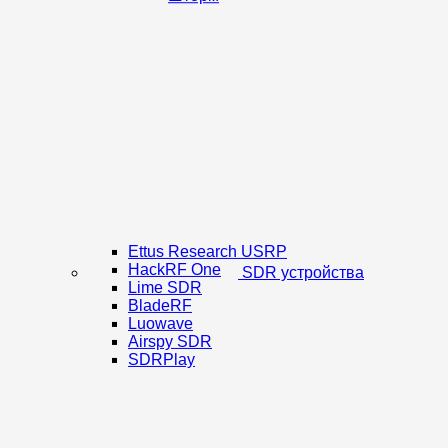
Ettus Research USRP
HackRF One
SDR устройства
Lime SDR
BladeRF
Luowave
Airspy SDR
SDRPlay