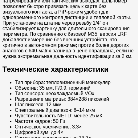
патрулировании или тактических выходах: дальномер
позволяет быстро привязать цель к карте без
визуального контакта, а PiP-режим удобен для
одновременного контроля дистанции и тепловой карты.
При установке на штатив через резьбу 1/4″ он
стабилизирует картинку для длительного сканирования
периметра. По сравнению с базовой M35, версия LRF
добавляет измерение без внешних устройств, что
критично в автономном режиме; против более дорогих
аналогов с 640-мatrix разница в цене оправдана, если не
нужна экстремальная дальность идентификации за 2 км.
Технические характеристики
Тип прибора: тепловизионный монокуляр
Объектив: 35 мм, F/0.9, германий
Тип сенсора: неохлаждаемый VOx
Разрешение матрицы: 384×288 пикселей
Шаг пикселя: 12 мкм
Спектральный диапазон: 8–14 мкм
Чувствительность NETD: менее 25 мК
Частота кадров: 50 Гц
Оптическое увеличение: 3.3×
Цифровой зум: до 4×
Суммарное увеличение: до 13.2×