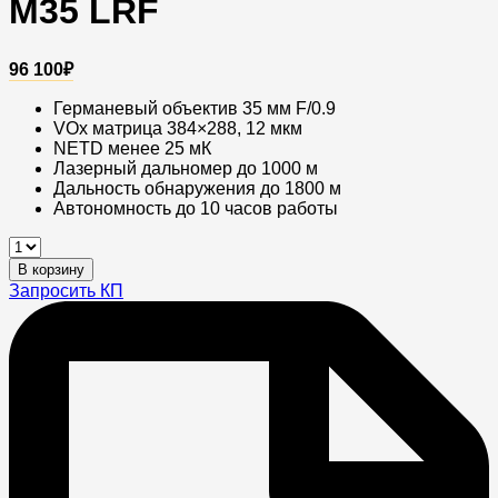
M35 LRF
96 100
₽
Германевый объектив 35 мм F/0.9
VOx матрица 384×288, 12 мкм
NETD менее 25 мК
Лазерный дальномер до 1000 м
Дальность обнаружения до 1800 м
Автономность до 10 часов работы
Тепловизионный
монокуляр
В корзину
RikaNV
Запросить КП
Surok
M35
LRF
quantity