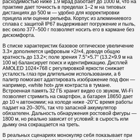
расходимостью ниже 1.9 мрад работает до 1000 м, что на
практике дает точность в пределах 1–2 м на типовых
дистанциях до 500 м — удобно для корректировки
прицела или оценки рельефа. Корпус из алюминиевого
сплава с защитой IP67 выдерживает погружение и пыль,
вес около 377–500 г позволяет носить его в кармане без
дискомфорта.
В списке характеристик базовое оптическое увеличение
3.3× дополняется цифровым ×2/×4, доводя общую
кратность до 13.2×; поле зрения 7.5°×5.7° (13.2×9.9 м на
100 м) балансирует поиск и идентификацию. Дисплей
AMOLED 1024×768 с регулировкой яркости снижает
усталость глаз при длительном использовании, а 6
палитр помогают адаптировать изображение под фон —
например, «white hot» для контраста в тумане.
Встроенная память 32 ГБ хранит видео со звуком, Wi-Fi
позволяет стримить на смартфон, а батарея 18650 дает
до 10 ч автономии; на холоде ниже -20°C время работы
падает на 20–30%, так что запасной аккумулятор
обязателен. Дальность обнаружения ростовой фигуры —
1800 м, но реально зависит от условий: в сырость или
дымку она сокращается на треть.
В реальных сценариях монокуляр себя показывает при