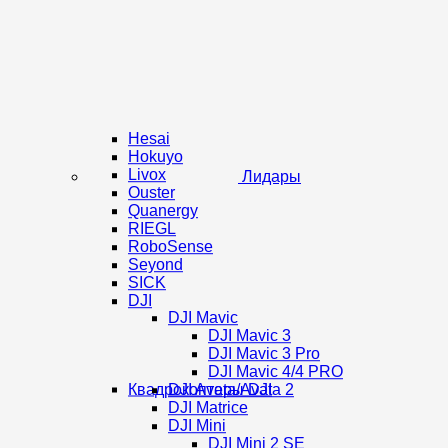
Hesai
Hokuyo
Livox
Лидары
Ouster
Quanergy
RIEGL
RoboSense
Seyond
SICK
DJI
DJI Mavic
DJI Mavic 3
DJI Mavic 3 Pro
DJI Mavic 4/4 PRO
Квадрокоптеры DJI
DJI Avata/Avata 2
DJI Matrice
DJI Mini
DJI Mini 2 SE