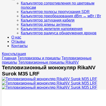
Калькулятор сопротивления по цветовым
полосам
Калькулятор полосы пропускания SDR
Калькулятор преобразования dBm ↔ мВт / Вт
Калькулятор затухания кабеля
Калькулятор длины антенны
Калькулятор делителя напряжения
Калькулятор радиуса обнаружения дронов
О нас
Отзывы
Контакты
Консультация
Главная
Тепловизоры и прицелы
Тепловизионные
прицелы
Тепловизионные прицелы RikaNV
Тепловизионный монокуляр RikaNV
Surok M35 LRF