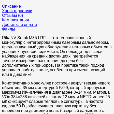
Описание
Характеристики
Отзывы (0)
Комплектация
Доставка и оплата
Файлы
RikaNV Surok M35 LRF — это тепловизионный
монокуляр с интегрированным лазерным дальномером,
предназначенный для обнаружения тепловых объектов в
условиях нулевой видимости. Он подходит для задач
наблюдения на средних дистанциях, где требуется
точное измерение расстояния до цели без
дополнительных приборов. На практике такой подход
упрощает работу в поле, особенно при смене позиций
или в динамике.
Конструктивно монокуляр построен вокруг германиевого
объектива 35 мм с апертурой F/0.9, который пропускает
максимум ИК-излучения в диапазоне 8–14 мкм. Матрица
VOx 384×288 пикселей с шагом 12 мкм и NETD менее 25
мК фиксирует слабые тепловые сигнатуры, а частота
кадров 50 Гц обеспечивает плавную картинку без
шлейфов при движении цели. Лазерный дальномер с