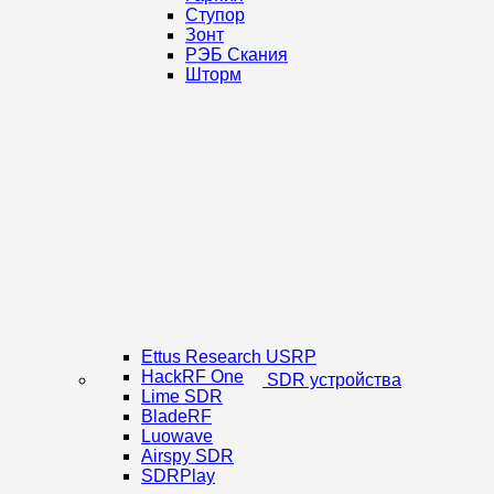
Ступор
Зонт
РЭБ Скания
Шторм
Ettus Research USRP
HackRF One
SDR устройства
Lime SDR
BladeRF
Luowave
Airspy SDR
SDRPlay