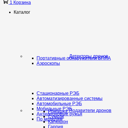
1
Корзина
Каталог
Детекторы дронов
Портативные обнаружители БПЛА
Аэроскопы
Стационарные РЭБ
Автоматизированные системы
Автомобильные РЭБ
Мобильные РЭБ
Подавители дронов
Ромашка
Антидроновые ружья
Сумрак
По моделям
Капюшон
Гарпия