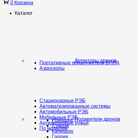
0
Корзина
Каталог
Детекторы дронов
Портативные обнаружители БПЛА
Аэроскопы
Стационарные РЭБ
Автоматизированные системы
Автомобильные РЭБ
Мобильные РЭБ
Подавители дронов
Ромашка
Антидроновые ружья
Сумрак
По моделям
Капюшон
Гарпия