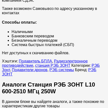
компанией СДЭК.
Также возможен Самовывоз по адресу указанному в
контактах
Способы оплаты:
Наличными
Банковским переводом
Безналичным переводом
Система быстрых платежей (СБП)
Нет доступных к скачиванию файлов.
Хэштэги:
Подавитель БПЛА
,
Радиоэлектронное
противодействие
,
станция РЭБ ЗОНТ
Категории:
РЭБ
Зонт
,
Подавители дронов
,
РЭБ системы
Бренд:
РЭБ
ЗОНТ
Аналоги Станция РЭБ ЗОНТ L10
600-2510 МГц 250W
В данном блоке вы найдете аналоги, а также похожие по
характеристикам другие товары