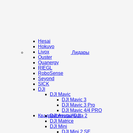
Hesai
Hokuyo
Livox
Лидары
Ouster
Quanergy
RIEGL
RoboSense
Seyond
SICK
DJI
DJI Mavic
DJI Mavic 3
DJI Mavic 3 Pro
DJI Mavic 4/4 PRO
Квадрокоптеры DJI
DJI Avata/Avata 2
DJI Matrice
DJI Mini
DJI Mini 2 SE