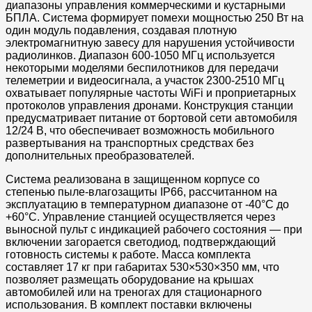
диапазоны управления коммерческими и кустарными
БПЛА. Система формирует помехи мощностью 250 Вт на
один модуль подавления, создавая плотную
электромагнитную завесу для нарушения устойчивости
радиолинков. Диапазон 600-1050 МГц используется
некоторыми моделями беспилотников для передачи
телеметрии и видеосигнала, а участок 2300-2510 МГц
охватывает популярные частоты WiFi и проприетарных
протоколов управления дронами. Конструкция станции
предусматривает питание от бортовой сети автомобиля
12/24 В, что обеспечивает возможность мобильного
развертывания на транспортных средствах без
дополнительных преобразователей.
Система реализована в защищенном корпусе со
степенью пыле-влагозащиты IP66, рассчитанном на
эксплуатацию в температурном диапазоне от -40°C до
+60°C. Управление станцией осуществляется через
выносной пульт с индикацией рабочего состояния — при
включении загорается светодиод, подтверждающий
готовность системы к работе. Масса комплекта
составляет 17 кг при габаритах 530×530×350 мм, что
позволяет размещать оборудование на крышах
автомобилей или на треногах для стационарного
использования. В комплект поставки включены