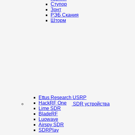
Ступор
Зонт
РЭБ Скания
Шторм
Ettus Research USRP
HackRF One
SDR устройства
Lime SDR
BladeRF
Luowave
Airspy SDR
SDRPlay