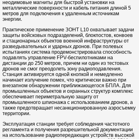
неодимовые магниты для быстрой установки на
металлические поверхности и кабель питания длиной 5
метров для подключения к удаленным источникам
энергии.
Практическое применение ЗОНТ L10 охватывает задачи
защиты войсковых подразделений, блокпостов, конвоев
и стационарных объектов военной инфраструктуры от
разведывательных и ударных дронов. При полевых
испытаниях система продемонстрировала способность
подавлять управление FPV-беспилотниками на
дистанции до 250 метров, причем ни один из тестовых
дронов не смог преодолеть зону радиоподавления.
Станция активируется одной кнопкой и немедленно
начинает излучение помех, что критически важно при
внезапном обнаружении приближающегося БПЛА. Для
промышленных объектов и охранных структур комплекс
обеспечивает периметральную защиту от
промышленного шпионажа с использованием дронов, а
также предотвращает несанкционированную аэросъемку
территории.
Эксплуатация станции требует соблюдения частотного
регламента и получения разрешительной документации
на использование радиопередающих устройств высокой