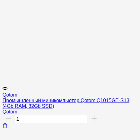
Qotom
Промышленный миникомпьютер Qotom Q1015GE-S13
(4Gb RAM, 32Gb SSD)
Qotom
Количество
товара
Промышленный
миникомпьютер
Qotom