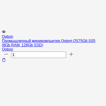
Qotom
Промышленный миникомпьютер Qotom Q575G6-S05
(8Gb RAM, 128Gb SSD)
Qotom
Количество
товара
Промышленный
миникомпьютер
Qotom
Q575G6-
S05
(8Gb
RAM,
128Gb
SSD)