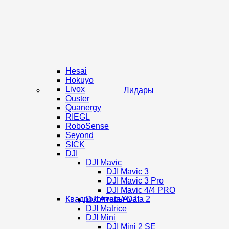
Hesai
Hokuyo
Livox
Лидары
Ouster
Quanergy
RIEGL
RoboSense
Seyond
SICK
DJI
DJI Mavic
DJI Mavic 3
DJI Mavic 3 Pro
DJI Mavic 4/4 PRO
Квадрокоптеры DJI
DJI Avata/Avata 2
DJI Matrice
DJI Mini
DJI Mini 2 SE