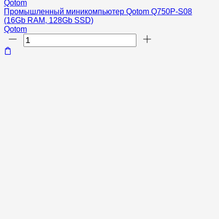
Qotom
Промышленный миникомпьютер Qotom Q750P-S08
(16Gb RAM, 128Gb SSD)
Qotom
Количество
товара
Промышленный
миникомпьютер
Qotom
Q750P-
S08
(16Gb
RAM,
128Gb
SSD)