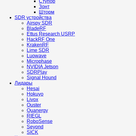
Ступор
Зонт
Шторм
SDR устройства
Airspy SDR
BladeRF
Ettus Research USRP
HackRF One
KrakenRF
Lime SDR
Luowave
Microphase
NVIDIA Jetson
SDRPlay
Signal Hound
Лидары
Hesai
Hokuyo
Livox
Ouster
Quanergy
RIEGL
RoboSense
Seyond
SICK