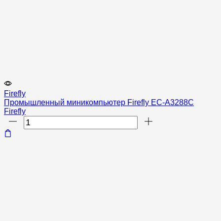
Firefly
Промышленный миникомпьютер Firefly EC-A3288C
Firefly
Количество
товара
Промышленный
миникомпьютер
Firefly
EC-
A3288C