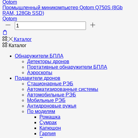
Qotom
Промышленный миникомпьютер Qotom Q750S (8Gb
RAM, 128Gb SSD)
Qotom
Количество
товара
Промышленный
Каталог
миникомпьютер
Каталог
Qotom
Q750S
Обнаружители БПЛА
(8Gb
Детекторы дронов
RAM,
Портативные обнаружители БПЛА
128Gb
Аэроскопы
SSD)
Подавители дронов
Стационарные РЭБ
Автоматизированные системы
Автомобильные РЭБ
Мобильные РЭБ
Антидроновые ружья
По моделям
Ромашка
Сумрак
Капюшон
Гарпия