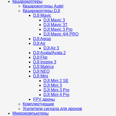
Квадрокоптеры
Квадрокоптеры Autel
Квадрокоптеры DJI
DJI Mavic
DJI Mavic 3
DJI Mavic 3T
DJI Mavic 3 Pro
DJI Mavic 4/4 PRO
DJI Agras
DJI Air
DJI Air 3
DJI Avata/Avata 2
DJI Flip
DJI Inspire 3
DJI Matrice
DJI NEO
DJI Mini
DJI Mini 2 SE
DJI Mini 3
DJI Mini 3 Pro
DJI Mini 4 Pro
FPV дроны
Комплектующие
Усилители сигнала для дронов
Микрокомпьютеры