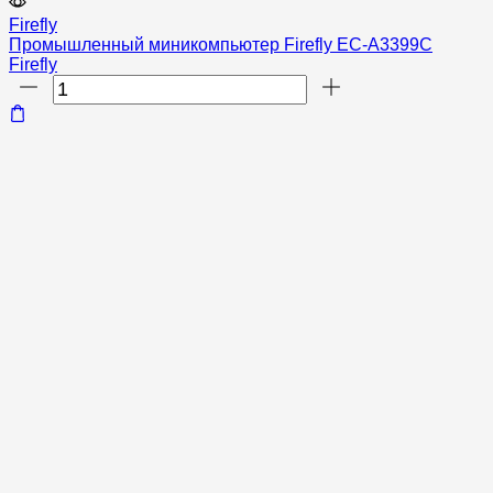
Firefly
Промышленный миникомпьютер Firefly EC-A3399C
Firefly
Количество
товара
Промышленный
миникомпьютер
Firefly
EC-
A3399C