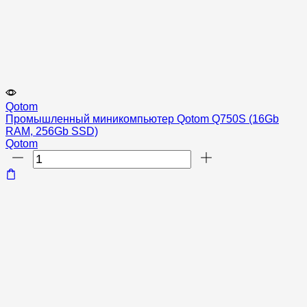
Qotom
Промышленный миникомпьютер Qotom Q750S (16Gb
RAM, 256Gb SSD)
Qotom
Количество
товара
Промышленный
миникомпьютер
Qotom
Q750S
(16Gb
RAM,
256Gb
SSD)