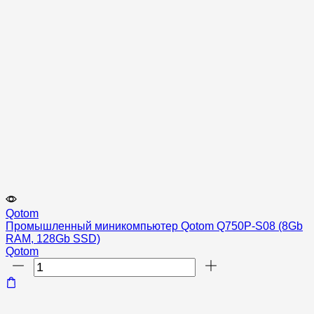
Qotom
Промышленный миникомпьютер Qotom Q750P-S08 (8Gb
RAM, 128Gb SSD)
Qotom
Количество
товара
Промышленный
миникомпьютер
Qotom