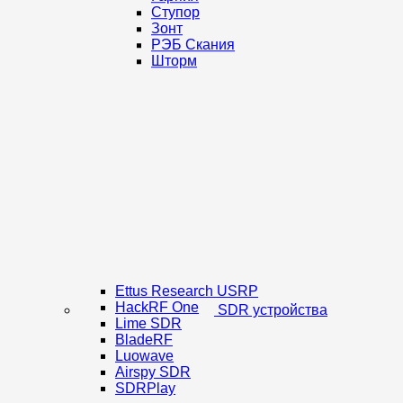
Ступор
Зонт
РЭБ Скания
Шторм
Ettus Research USRP
HackRF One
SDR устройства
Lime SDR
BladeRF
Luowave
Airspy SDR
SDRPlay