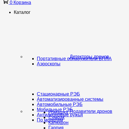
0
Корзина
Каталог
Детекторы дронов
Портативные обнаружители БПЛА
Аэроскопы
Стационарные РЭБ
Автоматизированные системы
Автомобильные РЭБ
Мобильные РЭБ
Подавители дронов
Ромашка
Антидроновые ружья
Сумрак
По моделям
Капюшон
Гарпия