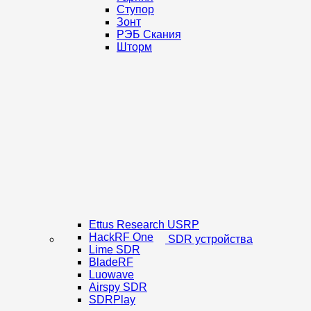
Ступор
Зонт
РЭБ Скания
Шторм
Ettus Research USRP
HackRF One
SDR устройства
Lime SDR
BladeRF
Luowave
Airspy SDR
SDRPlay