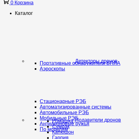
0
Корзина
Каталог
Детекторы дронов
Портативные обнаружители БПЛА
Аэроскопы
Стационарные РЭБ
Автоматизированные системы
Автомобильные РЭБ
Мобильные РЭБ
Подавители дронов
Ромашка
Антидроновые ружья
Сумрак
По моделям
Капюшон
Гарпия