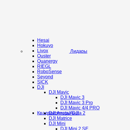
Hesai
Hokuyo
Livox
Лидары
Ouster
Quanergy
RIEGL
RoboSense
Seyond
SICK
DJI
DJI Mavic
DJI Mavic 3
DJI Mavic 3 Pro
DJI Mavic 4/4 PRO
Квадрокоптеры DJI
DJI Avata/Avata 2
DJI Matrice
DJI Mini
DJI Mini 2 SE