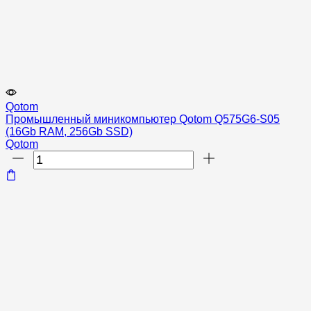
Qotom
Промышленный миникомпьютер Qotom Q575G6-S05
(16Gb RAM, 256Gb SSD)
Qotom
Количество
товара
Промышленный
миникомпьютер
Qotom
Q575G6-
S05
(16Gb
RAM,
256Gb
SSD)