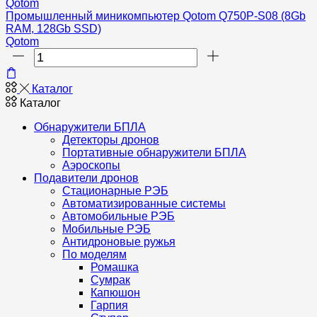
Qotom
Промышленный миникомпьютер Qotom Q750P-S08 (8Gb
RAM, 128Gb SSD)
Qotom
Количество
товара
Промышленный
Каталог
миникомпьютер
Каталог
Qotom
Q750P-
Обнаружители БПЛА
S08
Детекторы дронов
(8Gb
Портативные обнаружители БПЛА
RAM,
Аэроскопы
128Gb
Подавители дронов
SSD)
Стационарные РЭБ
Автоматизированные системы
Автомобильные РЭБ
Мобильные РЭБ
Антидроновые ружья
По моделям
Ромашка
Сумрак
Капюшон
Гарпия