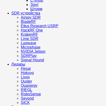
Ступор
Зонт
Шторм
SDR устройства
Airspy SDR
BladeRF
Ettus Research USRP
HackRF One
KrakenRF
Lime SDR
Luowave
Microphase
NVIDIA Jetson
SDRPlay
Signal Hound
Лидары
Hesai
Hokuyo
Livox
Ouster
Quanergy
RIEGL
RoboSense
Seyond
SICK