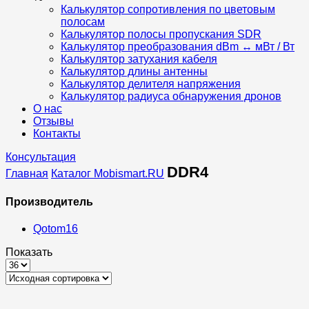
Калькулятор сопротивления по цветовым
полосам
Калькулятор полосы пропускания SDR
Калькулятор преобразования dBm ↔ мВт / Вт
Калькулятор затухания кабеля
Калькулятор длины антенны
Калькулятор делителя напряжения
Калькулятор радиуса обнаружения дронов
О нас
Отзывы
Контакты
Консультация
DDR4
Главная
Каталог Mobismart.RU
Placeholder
for
Производитель
ajax
description
Qotom
16
replacement
4
List
Показать
columns
Products
grid
per
page