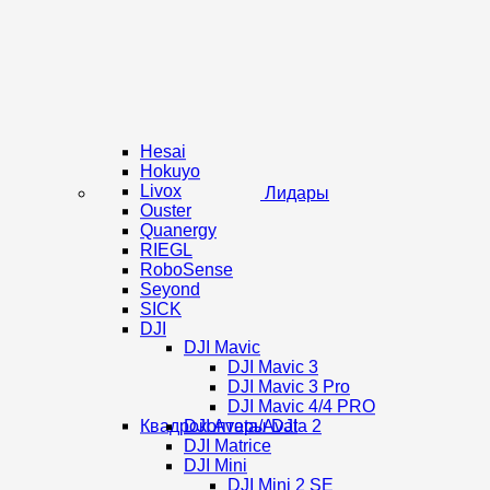
Hesai
Hokuyo
Livox
Лидары
Ouster
Quanergy
RIEGL
RoboSense
Seyond
SICK
DJI
DJI Mavic
DJI Mavic 3
DJI Mavic 3 Pro
DJI Mavic 4/4 PRO
Квадрокоптеры DJI
DJI Avata/Avata 2
DJI Matrice
DJI Mini
DJI Mini 2 SE