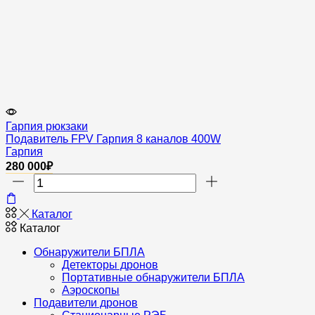
Гарпия рюкзаки
Подавитель FPV Гарпия 8 каналов 400W
Гарпия
280 000
₽
Количество
товара
Подавитель
Каталог
FPV
Каталог
Гарпия
8
Обнаружители БПЛА
каналов
Детекторы дронов
400W
Портативные обнаружители БПЛА
Аэроскопы
Подавители дронов