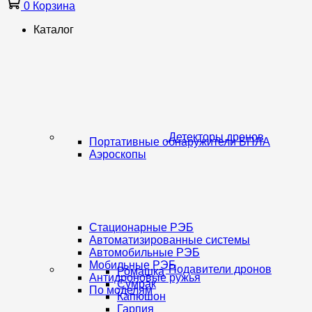
0
Корзина
Каталог
Детекторы дронов
Портативные обнаружители БПЛА
Аэроскопы
Стационарные РЭБ
Автоматизированные системы
Автомобильные РЭБ
Мобильные РЭБ
Подавители дронов
Ромашка
Антидроновые ружья
Сумрак
По моделям
Капюшон
Гарпия