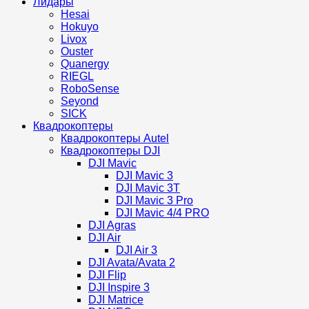
Лидары
Hesai
Hokuyo
Livox
Ouster
Quanergy
RIEGL
RoboSense
Seyond
SICK
Квадрокоптеры
Квадрокоптеры Autel
Квадрокоптеры DJI
DJI Mavic
DJI Mavic 3
DJI Mavic 3T
DJI Mavic 3 Pro
DJI Mavic 4/4 PRO
DJI Agras
DJI Air
DJI Air 3
DJI Avata/Avata 2
DJI Flip
DJI Inspire 3
DJI Matrice