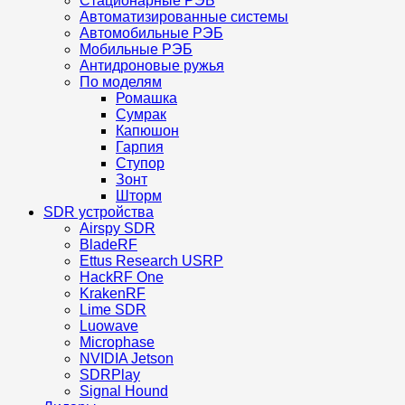
Стационарные РЭБ
Автоматизированные системы
Автомобильные РЭБ
Мобильные РЭБ
Антидроновые ружья
По моделям
Ромашка
Сумрак
Капюшон
Гарпия
Ступор
Зонт
Шторм
SDR устройства
Airspy SDR
BladeRF
Ettus Research USRP
HackRF One
KrakenRF
Lime SDR
Luowave
Microphase
NVIDIA Jetson
SDRPlay
Signal Hound