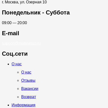
г. Москва, ул. Озерная 10
Понедельник - Суббота
09:00 — 20:00
E-mail
support@mobismart.ru
Соц.сети
Whatsapp
Telegram
Vk
О нас
О нас
Отзывы
Вакансии
Возврат
Информация