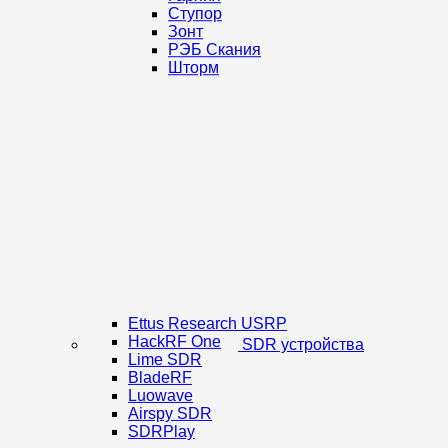
Ступор
Зонт
РЭБ Скания
Шторм
Ettus Research USRP
HackRF One
SDR устройства
Lime SDR
BladeRF
Luowave
Airspy SDR
SDRPlay