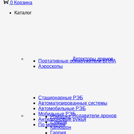
0
Корзина
Каталог
Детекторы дронов
Портативные обнаружители БПЛА
Аэроскопы
Стационарные РЭБ
Автоматизированные системы
Автомобильные РЭБ
Мобильные РЭБ
Подавители дронов
Ромашка
Антидроновые ружья
Сумрак
По моделям
Капюшон
Гарпия