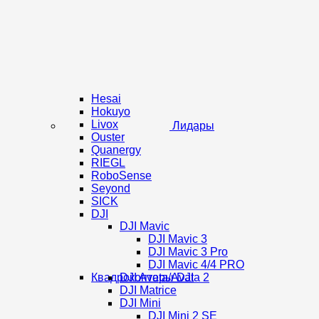
Hesai
Hokuyo
Livox
Лидары
Ouster
Quanergy
RIEGL
RoboSense
Seyond
SICK
DJI
DJI Mavic
DJI Mavic 3
DJI Mavic 3 Pro
DJI Mavic 4/4 PRO
Квадрокоптеры DJI
DJI Avata/Avata 2
DJI Matrice
DJI Mini
DJI Mini 2 SE