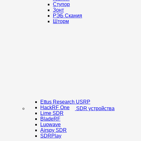
Ступор
Зонт
РЭБ Скания
Шторм
Ettus Research USRP
HackRF One
SDR устройства
Lime SDR
BladeRF
Luowave
Airspy SDR
SDRPlay