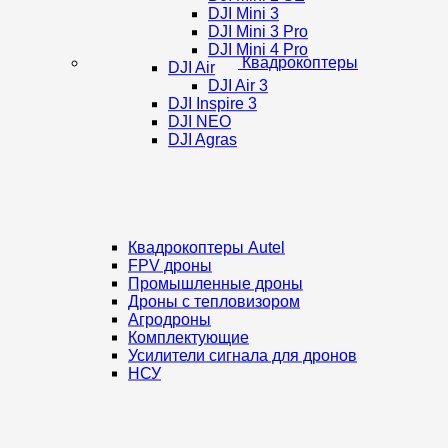
DJI Mini 3
DJI Mini 3 Pro
DJI Mini 4 Pro
Квадрокоптеры
DJI Air
DJI Air 3
DJI Inspire 3
DJI NEO
DJI Agras
Квадрокоптеры Autel
FPV дроны
Промышленные дроны
Дроны с тепловизором
Агродроны
Комплектующие
Усилители сигнала для дронов
НСУ