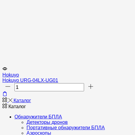
Hokuyo
Hokuyo URG-04LX-UG01
Количество
товара
Hokuyo
Каталог
URG-
Каталог
04LX-
UG01
Обнаружители БПЛА
Детекторы дронов
Портативные обнаружители БПЛА
Аэроскопы