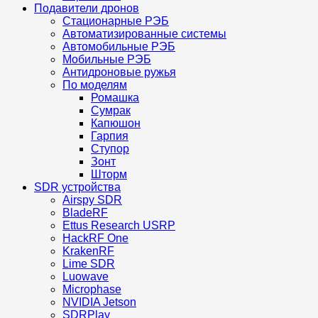
Подавители дронов
Стационарные РЭБ
Автоматизированные системы
Автомобильные РЭБ
Мобильные РЭБ
Антидроновые ружья
По моделям
Ромашка
Сумрак
Капюшон
Гарпия
Ступор
Зонт
Шторм
SDR устройства
Airspy SDR
BladeRF
Ettus Research USRP
HackRF One
KrakenRF
Lime SDR
Luowave
Microphase
NVIDIA Jetson
SDRPlay