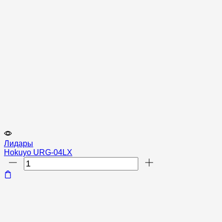
Лидары
Hokuyo URG-04LX
Количество
товара
Hokuyo
URG-
04LX