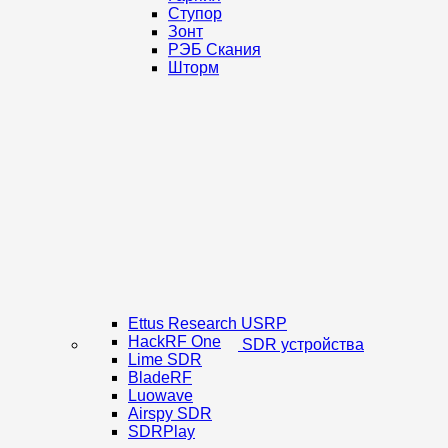
Ступор
Зонт
РЭБ Скания
Шторм
Ettus Research USRP
HackRF One
SDR устройства
Lime SDR
BladeRF
Luowave
Airspy SDR
SDRPlay