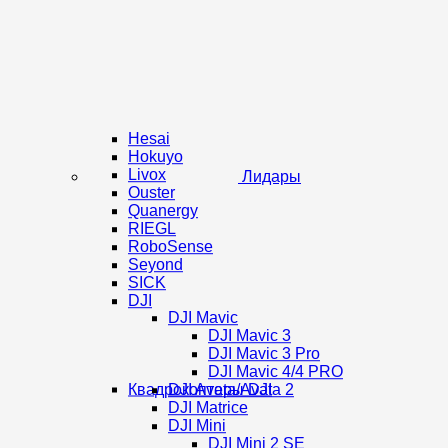
Hesai
Hokuyo
Livox
Лидары
Ouster
Quanergy
RIEGL
RoboSense
Seyond
SICK
DJI
DJI Mavic
DJI Mavic 3
DJI Mavic 3 Pro
DJI Mavic 4/4 PRO
Квадрокоптеры DJI
DJI Avata/Avata 2
DJI Matrice
DJI Mini
DJI Mini 2 SE