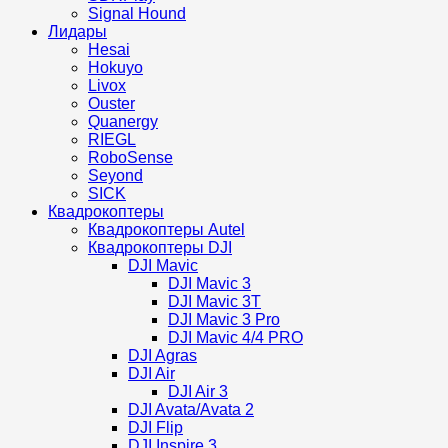
Signal Hound
Лидары
Hesai
Hokuyo
Livox
Ouster
Quanergy
RIEGL
RoboSense
Seyond
SICK
Квадрокоптеры
Квадрокоптеры Autel
Квадрокоптеры DJI
DJI Mavic
DJI Mavic 3
DJI Mavic 3T
DJI Mavic 3 Pro
DJI Mavic 4/4 PRO
DJI Agras
DJI Air
DJI Air 3
DJI Avata/Avata 2
DJI Flip
DJI Inspire 3