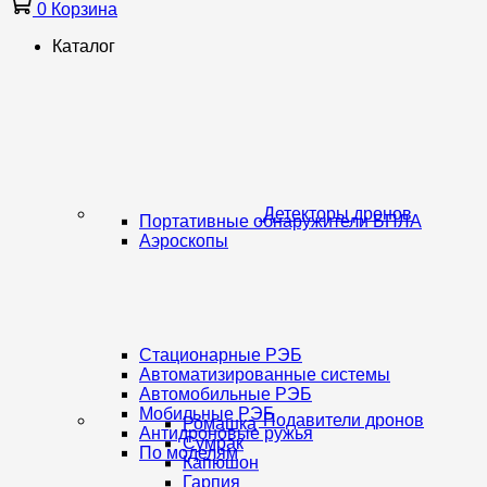
0
Корзина
Каталог
Детекторы дронов
Портативные обнаружители БПЛА
Аэроскопы
Стационарные РЭБ
Автоматизированные системы
Автомобильные РЭБ
Мобильные РЭБ
Подавители дронов
Ромашка
Антидроновые ружья
Сумрак
По моделям
Капюшон
Гарпия