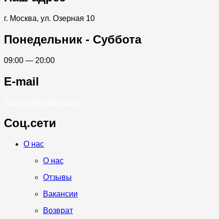
г. Москва, ул. Озерная 10
Понедельник - Суббота
09:00 — 20:00
E-mail
support@mobismart.ru
Соц.сети
Whatsapp
Telegram
Vk
О нас
О нас
Отзывы
Вакансии
Возврат