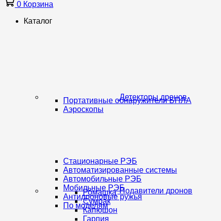
0
Корзина
Каталог
Детекторы дронов
Портативные обнаружители БПЛА
Аэроскопы
Стационарные РЭБ
Автоматизированные системы
Автомобильные РЭБ
Мобильные РЭБ
Подавители дронов
Ромашка
Антидроновые ружья
Сумрак
По моделям
Капюшон
Гарпия