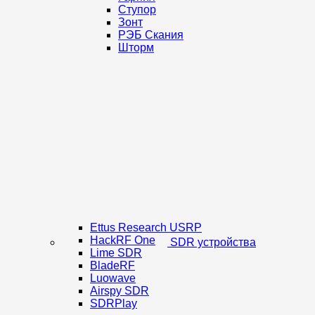
Ступор
Зонт
РЭБ Скания
Шторм
Ettus Research USRP
HackRF One
SDR устройства
Lime SDR
BladeRF
Luowave
Airspy SDR
SDRPlay