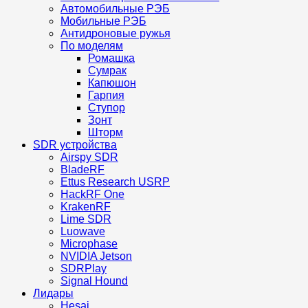
Автомобильные РЭБ
Мобильные РЭБ
Антидроновые ружья
По моделям
Ромашка
Сумрак
Капюшон
Гарпия
Ступор
Зонт
Шторм
SDR устройства
Airspy SDR
BladeRF
Ettus Research USRP
HackRF One
KrakenRF
Lime SDR
Luowave
Microphase
NVIDIA Jetson
SDRPlay
Signal Hound
Лидары
Hesai