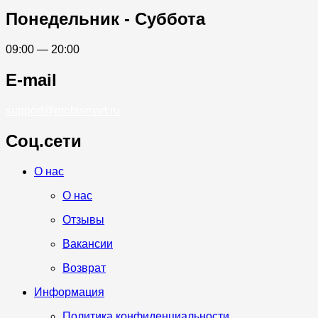
Понедельник - Суббота
09:00 — 20:00
E-mail
support@mobismart.ru
Соц.сети
Whatsapp
Telegram
Vk
О нас
О нас
Отзывы
Вакансии
Возврат
Информация
Политика конфиденциальности