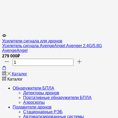
Усилители сигнала для дронов
Усилитель сигнала AvengeAngel Avenger 2.4G/5.8G
AvengeAngel
279 000
₽
Количество
товара
Усилитель
Каталог
сигнала
Каталог
AvengeAngel
Avenger
Обнаружители БПЛА
2.4G/5.8G
Детекторы дронов
Портативные обнаружители БПЛА
Аэроскопы
Подавители дронов
Стационарные РЭБ
Автоматизированные системы