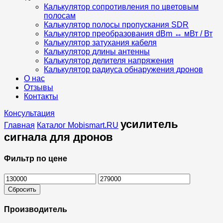
Калькулятор сопротивления по цветовым
полосам
Калькулятор полосы пропускания SDR
Калькулятор преобразования dBm ↔ мВт / Вт
Калькулятор затухания кабеля
Калькулятор длины антенны
Калькулятор делителя напряжения
Калькулятор радиуса обнаружения дронов
О нас
Отзывы
Контакты
Консультация
усилитель
Главная
Каталог Mobismart.RU
сигнала для дронов
Placeholder
for
Фильтр по цене
ajax
description
Min
Max
replacement
price
price
Сбросить
Производитель