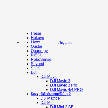
Hesai
Hokuyo
Livox
Лидары
Ouster
Quanergy
RIEGL
RoboSense
Seyond
SICK
DJI
DJI Mavic
DJI Mavic 3
DJI Mavic 3 Pro
DJI Mavic 4/4 PRO
Квадрокоптеры DJI
DJI Avata/Avata 2
DJI Matrice
DJI Mini
DJI Mini 2 SE