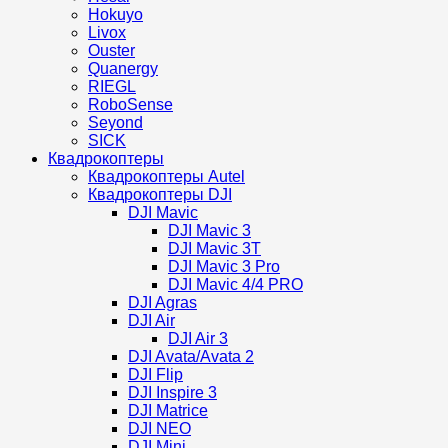
Hokuyo
Livox
Ouster
Quanergy
RIEGL
RoboSense
Seyond
SICK
Квадрокоптеры
Квадрокоптеры Autel
Квадрокоптеры DJI
DJI Mavic
DJI Mavic 3
DJI Mavic 3T
DJI Mavic 3 Pro
DJI Mavic 4/4 PRO
DJI Agras
DJI Air
DJI Air 3
DJI Avata/Avata 2
DJI Flip
DJI Inspire 3
DJI Matrice
DJI NEO
DJI Mini