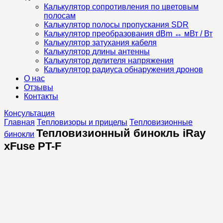
Калькулятор сопротивления по цветовым
полосам
Калькулятор полосы пропускания SDR
Калькулятор преобразования dBm ↔ мВт / Вт
Калькулятор затухания кабеля
Калькулятор длины антенны
Калькулятор делителя напряжения
Калькулятор радиуса обнаружения дронов
О нас
Отзывы
Контакты
Консультация
Главная
Тепловизоры и прицелы
Тепловизионные
Тепловизионный бинокль iRay
бинокли
xFuse PT-F