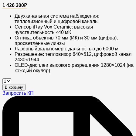
1 426 300
₽
Двухканальная система наблюдения:
тепловизионный и цифровой каналы
Сенсор iRay Vox Ceramic: высокая
чувствительность <40 мК
Оптика: объектив 70 мм (ИК) и 30 мм (цифра),
просветлённые линзы
Лазерный дальномер с дальностью до 6000 м
Разрешение: тепловизор 640×512, цифровой канал
2430×1944
OLED-дисплеи высокого разрешения 1280×1024 (на
каждый окуляр)
Тепловизионный
бинокль
В корзину
iRay
Запросить КП
xFuse
PT-
F
quantity