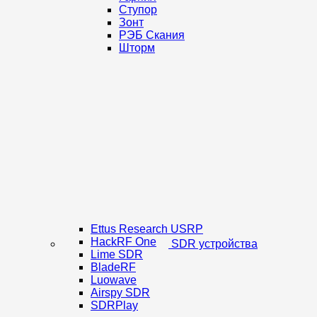
Ступор
Зонт
РЭБ Скания
Шторм
Ettus Research USRP
HackRF One
SDR устройства
Lime SDR
BladeRF
Luowave
Airspy SDR
SDRPlay