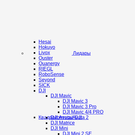
Hesai
Hokuyo
Livox
Лидары
Ouster
Quanergy
RIEGL
RoboSense
Seyond
SICK
DJI
DJI Mavic
DJI Mavic 3
DJI Mavic 3 Pro
DJI Mavic 4/4 PRO
Квадрокоптеры DJI
DJI Avata/Avata 2
DJI Matrice
DJI Mini
DJI Mini 2 SE