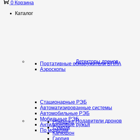
0
Корзина
Каталог
Детекторы дронов
Портативные обнаружители БПЛА
Аэроскопы
Стационарные РЭБ
Автоматизированные системы
Автомобильные РЭБ
Мобильные РЭБ
Подавители дронов
Ромашка
Антидроновые ружья
Сумрак
По моделям
Капюшон
Гарпия