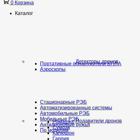
0
Корзина
Каталог
Детекторы дронов
Портативные обнаружители БПЛА
Аэроскопы
Стационарные РЭБ
Автоматизированные системы
Автомобильные РЭБ
Мобильные РЭБ
Подавители дронов
Ромашка
Антидроновые ружья
Сумрак
По моделям
Капюшон
Гарпия