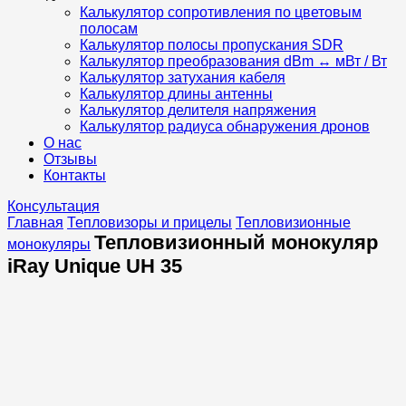
Калькулятор сопротивления по цветовым
полосам
Калькулятор полосы пропускания SDR
Калькулятор преобразования dBm ↔ мВт / Вт
Калькулятор затухания кабеля
Калькулятор длины антенны
Калькулятор делителя напряжения
Калькулятор радиуса обнаружения дронов
О нас
Отзывы
Контакты
Консультация
Главная
Тепловизоры и прицелы
Тепловизионные
Тепловизионный монокуляр
монокуляры
iRay Unique UH 35