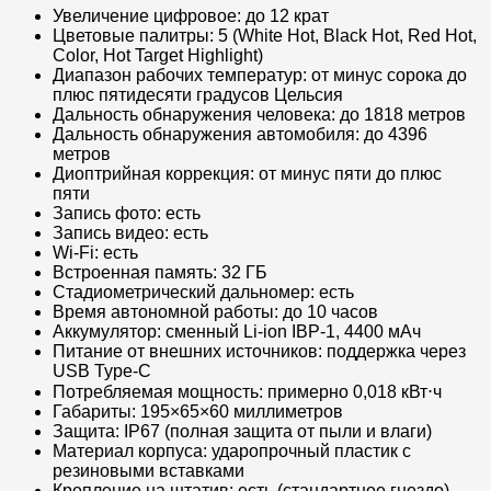
Увеличение цифровое: до 12 крат
Цветовые палитры: 5 (White Hot, Black Hot, Red Hot,
Color, Hot Target Highlight)
Диапазон рабочих температур: от минус сорока до
плюс пятидесяти градусов Цельсия
Дальность обнаружения человека: до 1818 метров
Дальность обнаружения автомобиля: до 4396
метров
Диоптрийная коррекция: от минус пяти до плюс
пяти
Запись фото: есть
Запись видео: есть
Wi-Fi: есть
Встроенная память: 32 ГБ
Стадиометрический дальномер: есть
Время автономной работы: до 10 часов
Аккумулятор: сменный Li-ion IBP-1, 4400 мАч
Питание от внешних источников: поддержка через
USB Type-C
Потребляемая мощность: примерно 0,018 кВт⋅ч
Габариты: 195×65×60 миллиметров
Защита: IP67 (полная защита от пыли и влаги)
Материал корпуса: ударопрочный пластик с
резиновыми вставками
Крепление на штатив: есть (стандартное гнездо)