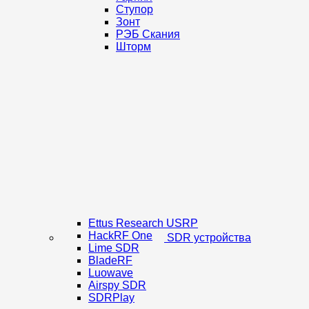
Ступор
Зонт
РЭБ Скания
Шторм
Ettus Research USRP
HackRF One
SDR устройства
Lime SDR
BladeRF
Luowave
Airspy SDR
SDRPlay