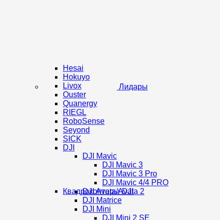
Hesai
Hokuyo
Livox
Лидары
Ouster
Quanergy
RIEGL
RoboSense
Seyond
SICK
DJI
DJI Mavic
DJI Mavic 3
DJI Mavic 3 Pro
DJI Mavic 4/4 PRO
Квадрокоптеры DJI
DJI Avata/Avata 2
DJI Matrice
DJI Mini
DJI Mini 2 SE