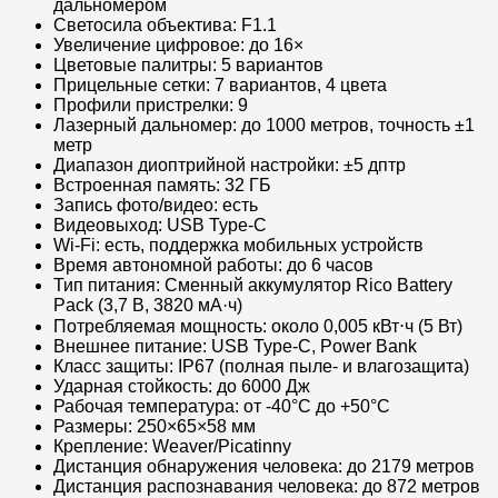
дальномером
Светосила объектива: F1.1
Увеличение цифровое: до 16×
Цветовые палитры: 5 вариантов
Прицельные сетки: 7 вариантов, 4 цвета
Профили пристрелки: 9
Лазерный дальномер: до 1000 метров, точность ±1
метр
Диапазон диоптрийной настройки: ±5 дптр
Встроенная память: 32 ГБ
Запись фото/видео: есть
Видеовыход: USB Type-C
Wi-Fi: есть, поддержка мобильных устройств
Время автономной работы: до 6 часов
Тип питания: Сменный аккумулятор Rico Battery
Pack (3,7 В, 3820 мА·ч)
Потребляемая мощность: около 0,005 кВт⋅ч (5 Вт)
Внешнее питание: USB Type-C, Power Bank
Класс защиты: IP67 (полная пыле- и влагозащита)
Ударная стойкость: до 6000 Дж
Рабочая температура: от -40°C до +50°C
Размеры: 250×65×58 мм
Крепление: Weaver/Picatinny
Дистанция обнаружения человека: до 2179 метров
Дистанция распознавания человека: до 872 метров