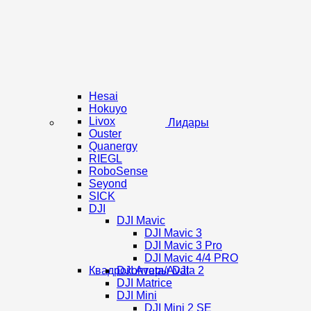
Hesai
Hokuyo
Livox
Лидары
Ouster
Quanergy
RIEGL
RoboSense
Seyond
SICK
DJI
DJI Mavic
DJI Mavic 3
DJI Mavic 3 Pro
DJI Mavic 4/4 PRO
Квадрокоптеры DJI
DJI Avata/Avata 2
DJI Matrice
DJI Mini
DJI Mini 2 SE