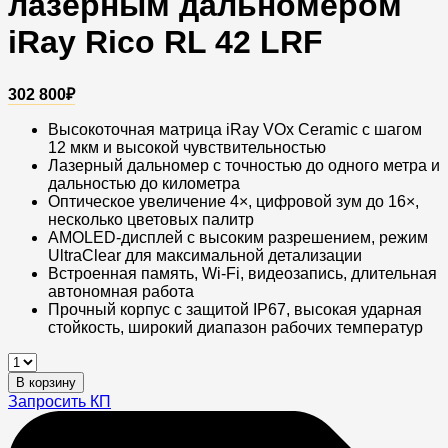
лазерным дальномером
iRay Rico RL 42 LRF
302 800
₽
Высокоточная матрица iRay VOx Ceramic с шагом
12 мкм и высокой чувствительностью
Лазерный дальномер с точностью до одного метра и
дальностью до километра
Оптическое увеличение 4×, цифровой зум до 16×,
несколько цветовых палитр
AMOLED-дисплей с высоким разрешением, режим
UltraClear для максимальной детализации
Встроенная память, Wi-Fi, видеозапись, длительная
автономная работа
Прочный корпус с защитой IP67, высокая ударная
стойкость, широкий диапазон рабочих температур
Тепловизионный
прицел
В корзину
с
Запросить КП
лазерным
дальномером