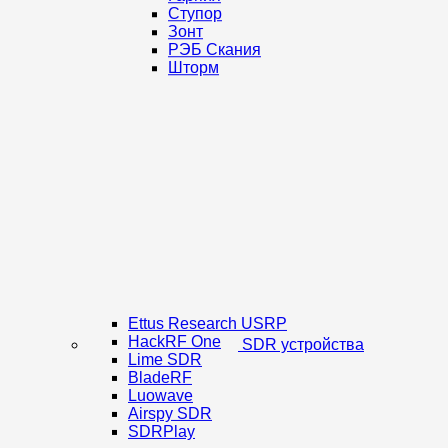
Ступор
Зонт
РЭБ Скания
Шторм
Ettus Research USRP
HackRF One
SDR устройства
Lime SDR
BladeRF
Luowave
Airspy SDR
SDRPlay