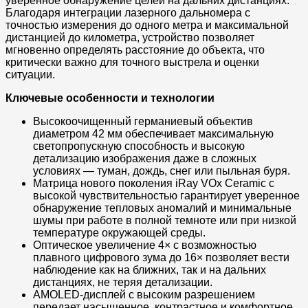
уверенное обнаружение целей на дальних дистанциях.
Благодаря интеграции лазерного дальномера с
точностью измерения до одного метра и максимальной
дистанцией до километра, устройство позволяет
мгновенно определять расстояние до объекта, что
критически важно для точного выстрела и оценки
ситуации.
Ключевые особенности и технологии
Высокоочищенный германиевый объектив
диаметром 42 мм обеспечивает максимальную
светопропускную способность и высокую
детализацию изображения даже в сложных
условиях — туман, дождь, снег или пыльная буря.
Матрица нового поколения iRay VOx Ceramic с
высокой чувствительностью гарантирует уверенное
обнаружение тепловых аномалий и минимальные
шумы при работе в полной темноте или при низкой
температуре окружающей среды.
Оптическое увеличение 4× с возможностью
плавного цифрового зума до 16× позволяет вести
наблюдение как на ближних, так и на дальних
дистанциях, не теряя детализации.
AMOLED-дисплей с высоким разрешением
передает насыщенное, контрастное и комфортное