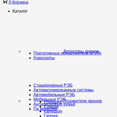
0
Корзина
Каталог
Детекторы дронов
Портативные обнаружители БПЛА
Аэроскопы
Стационарные РЭБ
Автоматизированные системы
Автомобильные РЭБ
Мобильные РЭБ
Подавители дронов
Ромашка
Антидроновые ружья
Сумрак
По моделям
Капюшон
Гарпия