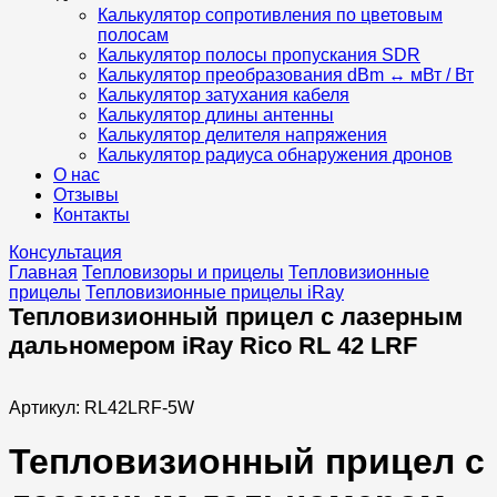
Калькулятор сопротивления по цветовым
полосам
Калькулятор полосы пропускания SDR
Калькулятор преобразования dBm ↔ мВт / Вт
Калькулятор затухания кабеля
Калькулятор длины антенны
Калькулятор делителя напряжения
Калькулятор радиуса обнаружения дронов
О нас
Отзывы
Контакты
Консультация
Главная
Тепловизоры и прицелы
Тепловизионные
прицелы
Тепловизионные прицелы iRay
Тепловизионный прицел с лазерным
дальномером iRay Rico RL 42 LRF
Артикул:
RL42LRF-5W
Тепловизионный прицел с