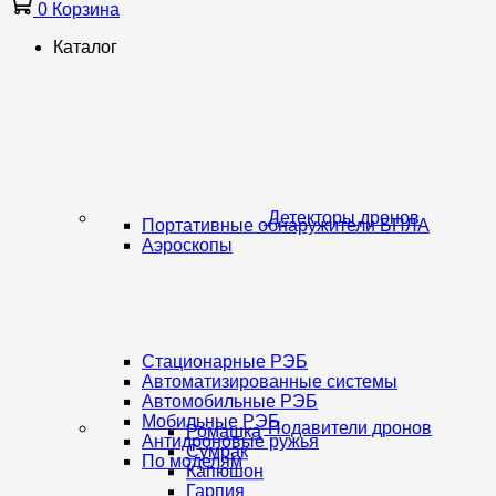
0
Корзина
Каталог
Детекторы дронов
Портативные обнаружители БПЛА
Аэроскопы
Стационарные РЭБ
Автоматизированные системы
Автомобильные РЭБ
Мобильные РЭБ
Подавители дронов
Ромашка
Антидроновые ружья
Сумрак
По моделям
Капюшон
Гарпия