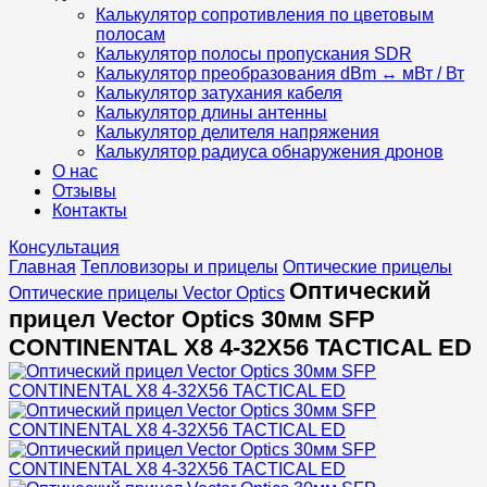
Калькулятор сопротивления по цветовым
полосам
Калькулятор полосы пропускания SDR
Калькулятор преобразования dBm ↔ мВт / Вт
Калькулятор затухания кабеля
Калькулятор длины антенны
Калькулятор делителя напряжения
Калькулятор радиуса обнаружения дронов
О нас
Отзывы
Контакты
Консультация
Главная
Тепловизоры и прицелы
Оптические прицелы
Оптический
Оптические прицелы Vector Optics
прицел Vector Optics 30мм SFP
CONTINENTAL X8 4-32X56 TACTICAL ED