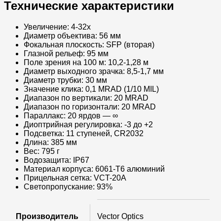
Технические характеристики​
Увеличение: 4-32x​
Диаметр объектива: 56 мм​
Фокальная плоскость: SFP (вторая)​
Глазной рельеф: 95 мм​
Поле зрения на 100 м: 10,2-1,28 м​
Диаметр выходного зрачка: 8,5-1,7 мм​
Диаметр трубки: 30 мм​
Значение клика: 0,1 MRAD (1/10 MIL)​
Диапазон по вертикали: 20 MRAD​
Диапазон по горизонтали: 20 MRAD​
Параллакс: 20 ярдов — ∞​
Диоптрийная регулировка: -3 до +2​
Подсветка: 11 ступеней, CR2032​
Длина: 385 мм​
Вес: 795 г​
Водозащита: IP67​
Материал корпуса: 6061-T6 алюминий​
Прицельная сетка: VCT-20A​
Светопропускание: 93%​
Производитель
Vector Optics