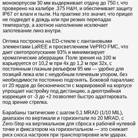
монокорпусом 30 мм выдерживает отдачу до 750 г, что
проверено на калибре .375 H&H, и обеспечивает защиту
IP67 от влаги и пыли. На практике это значит, что прицел
не подведет в дождь или при резких перепадах
температур, а азотное наполнение исключает
запотевание линз внутри.​
Оптика построена на ED-стекле с лантановыми
элементами LaREE и просветлением VePRO FMC, что
дает светопропускание 93% и минимизирует
хроматические аберрации. Поле зрения на 100 м
варьируется от 10,2 м при 4x до 1,2 м при 32x, с
постоянным глазным рельефом 95 мм — удобно для
позиций лежа или с неудобным плечевым упором, без
необходимости постоянно подгонять. Боковой параллакс
от 20 ярдов до бесконечности с маркировкой на корпусе
упрощает настройку под дистанцию, а диоптрийная
коррекция от -3 до +2 позволяет быстро адаптировать
под зрение стрелка.​
Барабаны тактические с шагом 0,1 MRAD (1/10 MIL),
диапазон по вертикали и горизонтали по 20 MRAD, с
Zero-Stop на вертикальном для сброса к рабочей нулевой
точке и фиксатором на горизонтальном — это снижает
риск сноса настроек при транспортировке или ударах.