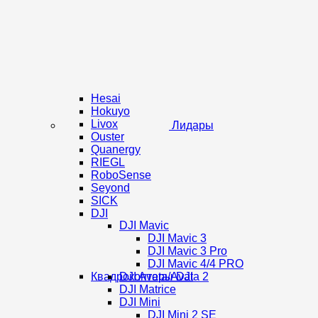
Hesai
Hokuyo
Livox
Лидары
Ouster
Quanergy
RIEGL
RoboSense
Seyond
SICK
DJI
DJI Mavic
DJI Mavic 3
DJI Mavic 3 Pro
DJI Mavic 4/4 PRO
Квадрокоптеры DJI
DJI Avata/Avata 2
DJI Matrice
DJI Mini
DJI Mini 2 SE