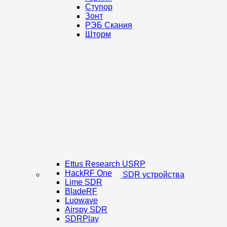
Ступор
Зонт
РЭБ Скания
Шторм
Ettus Research USRP
HackRF One
SDR устройства
Lime SDR
BladeRF
Luowave
Airspy SDR
SDRPlay