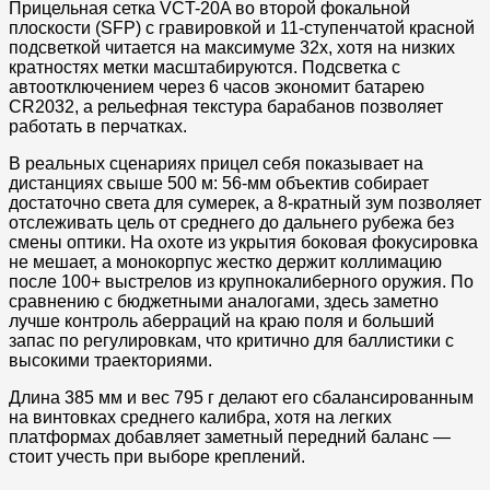
Прицельная сетка VCT-20A во второй фокальной
плоскости (SFP) с гравировкой и 11-ступенчатой красной
подсветкой читается на максимуме 32x, хотя на низких
кратностях метки масштабируются. Подсветка с
автоотключением через 6 часов экономит батарею
CR2032, а рельефная текстура барабанов позволяет
работать в перчатках.​
В реальных сценариях прицел себя показывает на
дистанциях свыше 500 м: 56-мм объектив собирает
достаточно света для сумерек, а 8-кратный зум позволяет
отслеживать цель от среднего до дальнего рубежа без
смены оптики. На охоте из укрытия боковая фокусировка
не мешает, а монокорпус жестко держит коллимацию
после 100+ выстрелов из крупнокалиберного оружия. По
сравнению с бюджетными аналогами, здесь заметно
лучше контроль аберраций на краю поля и больший
запас по регулировкам, что критично для баллистики с
высокими траекториями.​​
Длина 385 мм и вес 795 г делают его сбалансированным
на винтовках среднего калибра, хотя на легких
платформах добавляет заметный передний баланс —
стоит учесть при выборе креплений.