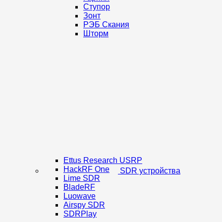
Ступор
Зонт
РЭБ Скания
Шторм
Ettus Research USRP
HackRF One
SDR устройства
Lime SDR
BladeRF
Luowave
Airspy SDR
SDRPlay