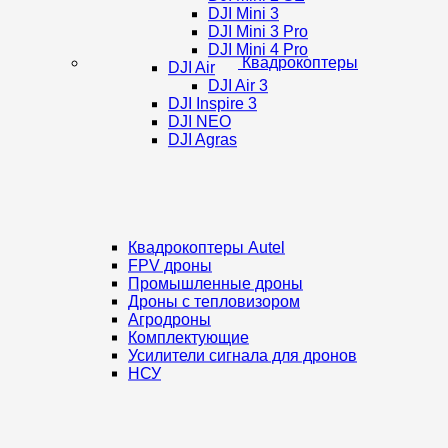
DJI Mini 3
DJI Mini 3 Pro
DJI Mini 4 Pro
Квадрокоптеры
DJI Air
DJI Air 3
DJI Inspire 3
DJI NEO
DJI Agras
Квадрокоптеры Autel
FPV дроны
Промышленные дроны
Дроны с тепловизором
Агродроны
Комплектующие
Усилители сигнала для дронов
НСУ