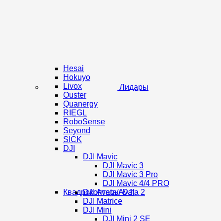
Hesai
Hokuyo
Livox
Лидары
Ouster
Quanergy
RIEGL
RoboSense
Seyond
SICK
DJI
DJI Mavic
DJI Mavic 3
DJI Mavic 3 Pro
DJI Mavic 4/4 PRO
Квадрокоптеры DJI
DJI Avata/Avata 2
DJI Matrice
DJI Mini
DJI Mini 2 SE