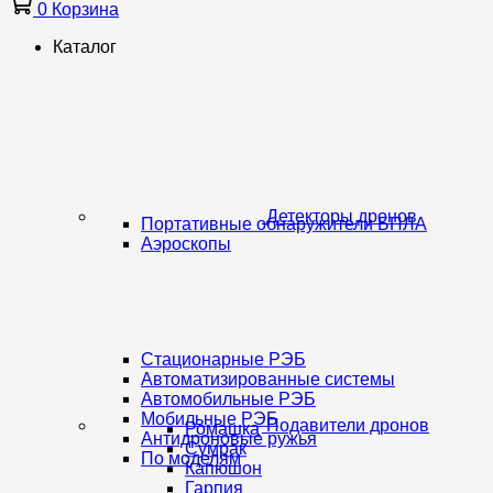
0
Корзина
Каталог
Детекторы дронов
Портативные обнаружители БПЛА
Аэроскопы
Стационарные РЭБ
Автоматизированные системы
Автомобильные РЭБ
Мобильные РЭБ
Подавители дронов
Ромашка
Антидроновые ружья
Сумрак
По моделям
Капюшон
Гарпия