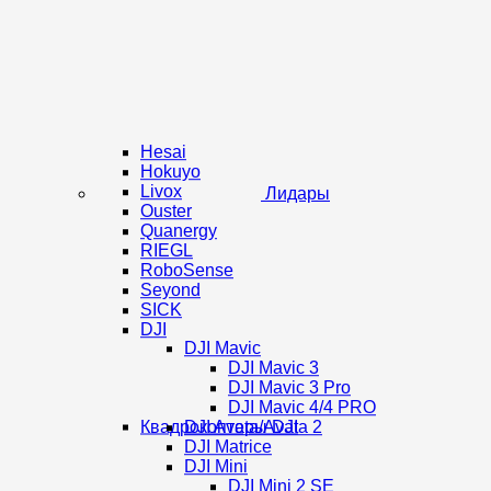
Hesai
Hokuyo
Livox
Лидары
Ouster
Quanergy
RIEGL
RoboSense
Seyond
SICK
DJI
DJI Mavic
DJI Mavic 3
DJI Mavic 3 Pro
DJI Mavic 4/4 PRO
Квадрокоптеры DJI
DJI Avata/Avata 2
DJI Matrice
DJI Mini
DJI Mini 2 SE