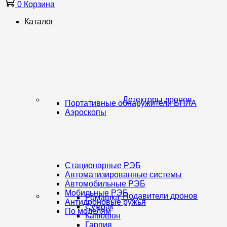
0
Корзина
Каталог
Детекторы дронов
Портативные обнаружители БПЛА
Аэроскопы
Стационарные РЭБ
Автоматизированные системы
Автомобильные РЭБ
Мобильные РЭБ
Подавители дронов
Ромашка
Антидроновые ружья
Сумрак
По моделям
Капюшон
Гарпия