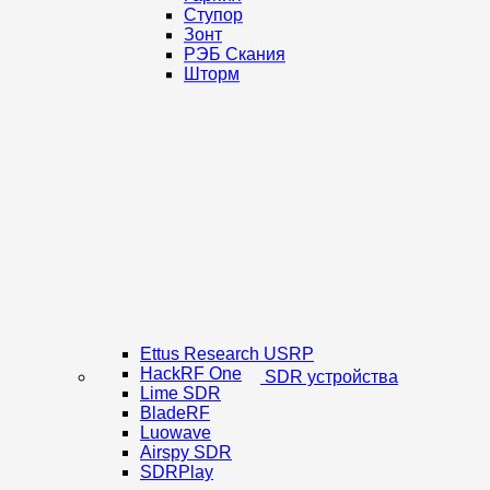
Ступор
Зонт
РЭБ Скания
Шторм
Ettus Research USRP
HackRF One
SDR устройства
Lime SDR
BladeRF
Luowave
Airspy SDR
SDRPlay