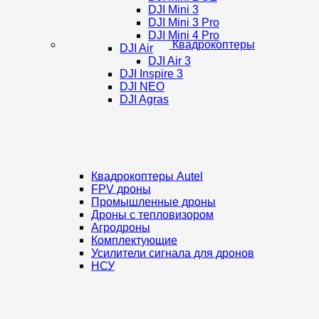
DJI Mini 3
DJI Mini 3 Pro
DJI Mini 4 Pro
Квадрокоптеры
DJI Air
DJI Air 3
DJI Inspire 3
DJI NEO
DJI Agras
Квадрокоптеры Autel
FPV дроны
Промышленные дроны
Дроны с тепловизором
Агродроны
Комплектующие
Усилители сигнала для дронов
НСУ