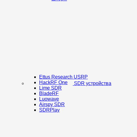
Ettus Research USRP
HackRF One
SDR устройства
Lime SDR
BladeRF
Luowave
Airspy SDR
SDRPlay