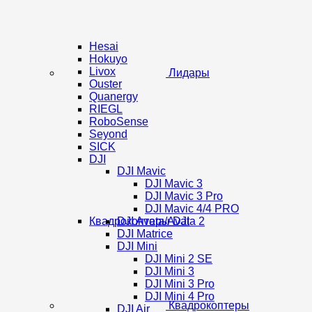
Hesai
Hokuyo
Livox
Лидары
Ouster
Quanergy
RIEGL
RoboSense
Seyond
SICK
DJI
DJI Mavic
DJI Mavic 3
DJI Mavic 3 Pro
DJI Mavic 4/4 PRO
Квадрокоптеры DJI
DJI Avata/Avata 2
DJI Matrice
DJI Mini
DJI Mini 2 SE
DJI Mini 3
DJI Mini 3 Pro
DJI Mini 4 Pro
Квадрокоптеры
DJI Air