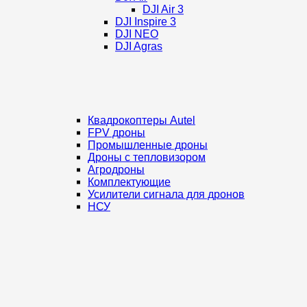
DJI Air 3
DJI Inspire 3
DJI NEO
DJI Agras
Квадрокоптеры Autel
FPV дроны
Промышленные дроны
Дроны с тепловизором
Агродроны
Комплектующие
Усилители сигнала для дронов
НСУ