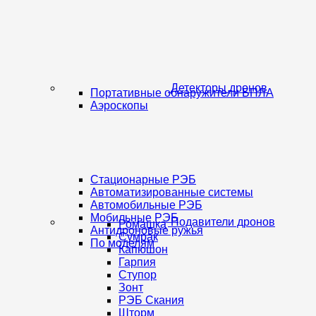
Детекторы дронов
Портативные обнаружители БПЛА
Аэроскопы
Стационарные РЭБ
Автоматизированные системы
Автомобильные РЭБ
Мобильные РЭБ
Подавители дронов
Ромашка
Антидроновые ружья
Сумрак
По моделям
Капюшон
Гарпия
Ступор
Зонт
РЭБ Скания
Шторм