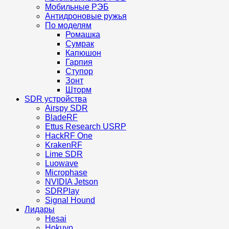
Мобильные РЭБ
Антидроновые ружья
По моделям
Ромашка
Сумрак
Капюшон
Гарпия
Ступор
Зонт
Шторм
SDR устройства
Airspy SDR
BladeRF
Ettus Research USRP
HackRF One
KrakenRF
Lime SDR
Luowave
Microphase
NVIDIA Jetson
SDRPlay
Signal Hound
Лидары
Hesai
Hokuyo