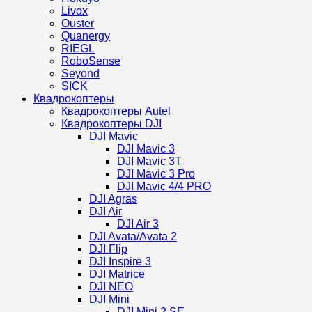
Livox
Ouster
Quanergy
RIEGL
RoboSense
Seyond
SICK
Квадрокоптеры
Квадрокоптеры Autel
Квадрокоптеры DJI
DJI Mavic
DJI Mavic 3
DJI Mavic 3T
DJI Mavic 3 Pro
DJI Mavic 4/4 PRO
DJI Agras
DJI Air
DJI Air 3
DJI Avata/Avata 2
DJI Flip
DJI Inspire 3
DJI Matrice
DJI NEO
DJI Mini
DJI Mini 2 SE