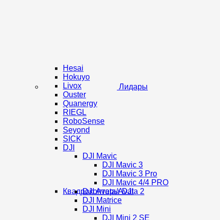
Hesai
Hokuyo
Livox
Лидары
Ouster
Quanergy
RIEGL
RoboSense
Seyond
SICK
DJI
DJI Mavic
DJI Mavic 3
DJI Mavic 3 Pro
DJI Mavic 4/4 PRO
Квадрокоптеры DJI
DJI Avata/Avata 2
DJI Matrice
DJI Mini
DJI Mini 2 SE