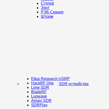
Ступор
Зонт
РЭБ Скания
Шторм
Ettus Research USRP
HackRF One
SDR устройства
Lime SDR
BladeRF
Luowave
Airspy SDR
SDRPlay