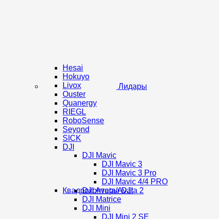
Hesai
Hokuyo
Livox
Лидары
Ouster
Quanergy
RIEGL
RoboSense
Seyond
SICK
DJI
DJI Mavic
DJI Mavic 3
DJI Mavic 3 Pro
DJI Mavic 4/4 PRO
Квадрокоптеры DJI
DJI Avata/Avata 2
DJI Matrice
DJI Mini
DJI Mini 2 SE