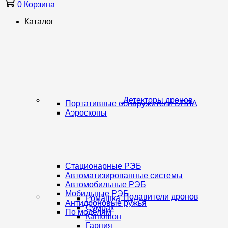
0
Корзина
Каталог
Детекторы дронов
Портативные обнаружители БПЛА
Аэроскопы
Стационарные РЭБ
Автоматизированные системы
Автомобильные РЭБ
Мобильные РЭБ
Подавители дронов
Ромашка
Антидроновые ружья
Сумрак
По моделям
Капюшон
Гарпия