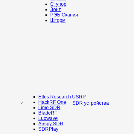
Ступор
Зонт
РЭБ Скания
Шторм
Ettus Research USRP
HackRF One
SDR устройства
Lime SDR
BladeRF
Luowave
Airspy SDR
SDRPlay