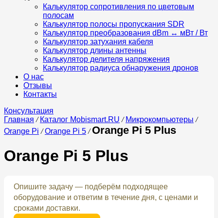
Калькулятор сопротивления по цветовым
полосам
Калькулятор полосы пропускания SDR
Калькулятор преобразования dBm ↔ мВт / Вт
Калькулятор затухания кабеля
Калькулятор длины антенны
Калькулятор делителя напряжения
Калькулятор радиуса обнаружения дронов
О нас
Отзывы
Контакты
Консультация
Главная
/
Каталог Mobismart.RU
/
Микрокомпьютеры
/
Orange Pi 5 Plus
Orange Pi
/
Orange Pi 5
/
Orange Pi 5 Plus
Опишите задачу — подберём подходящее
оборудование и ответим в течение дня, с ценами и
сроками доставки.