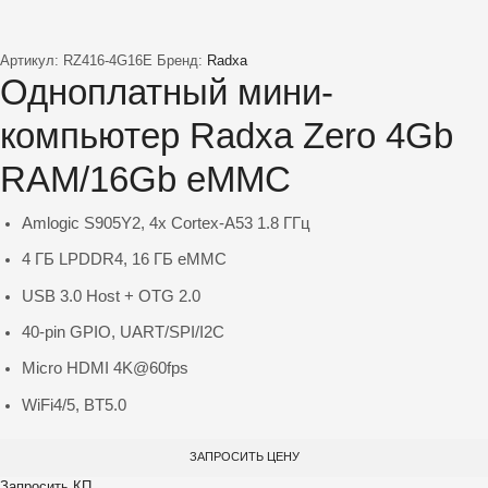
Артикул:
RZ416-4G16E
Бренд:
Radxa
Одноплатный мини-
компьютер Radxa Zero 4Gb
RAM/16Gb eMMC
Amlogic S905Y2, 4x Cortex-A53 1.8 ГГц
4 ГБ LPDDR4, 16 ГБ eMMC
USB 3.0 Host + OTG 2.0
40-pin GPIO, UART/SPI/I2C
Micro HDMI 4K@60fps
WiFi4/5, BT5.0​
ЗАПРОСИТЬ ЦЕНУ
Запросить КП