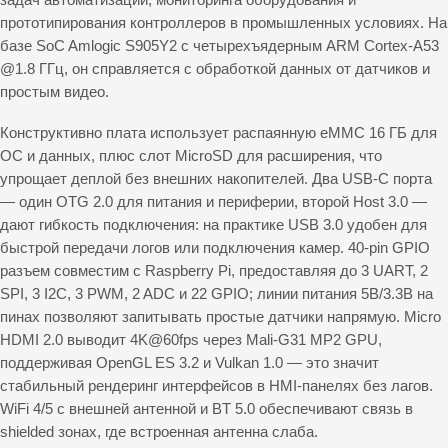
прототипирования контроллеров в промышленных условиях. На
базе SoC Amlogic S905Y2 с четырехъядерным ARM Cortex-A53
@1.8 ГГц, он справляется с обработкой данных от датчиков и
простым видео.​
Конструктивно плата использует распаянную eMMC 16 ГБ для
ОС и данных, плюс слот MicroSD для расширения, что
упрощает деплой без внешних накопителей. Два USB-C порта
— один OTG 2.0 для питания и периферии, второй Host 3.0 —
дают гибкость подключения: на практике USB 3.0 удобен для
быстрой передачи логов или подключения камер. 40-pin GPIO
разъем совместим с Raspberry Pi, предоставляя до 3 UART, 2
SPI, 3 I2C, 3 PWM, 2 ADC и 22 GPIO; линии питания 5В/3.3В на
пинах позволяют запитывать простые датчики напрямую. Micro
HDMI 2.0 выводит 4K@60fps через Mali-G31 MP2 GPU,
поддерживая OpenGL ES 3.2 и Vulkan 1.0 — это значит
стабильный рендеринг интерфейсов в HMI-панелях без лагов.
WiFi 4/5 с внешней антенной и BT 5.0 обеспечивают связь в
shielded зонах, где встроенная антенна слаба.