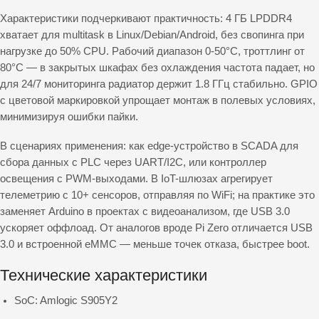
Характеристики подчеркивают практичность: 4 ГБ LPDDR4
хватает для multitask в Linux/Debian/Android, без свопинга при
нагрузке до 50% CPU. Рабочий диапазон 0-50°C, троттлинг от
80°C — в закрытых шкафах без охлаждения частота падает, но
для 24/7 мониторинга радиатор держит 1.8 ГГц стабильно. GPIO
с цветовой маркировкой упрощает монтаж в полевых условиях,
минимизируя ошибки пайки.
В сценариях применения: как edge-устройство в SCADA для
сбора данных с PLC через UART/I2C, или контроллер
освещения с PWM-выходами. В IoT-шлюзах агрегирует
телеметрию с 10+ сенсоров, отправляя по WiFi; на практике это
заменяет Arduino в проектах с видеоанализом, где USB 3.0
ускоряет оффлоад. От аналогов вроде Pi Zero отличается USB
3.0 и встроенной eMMC — меньше точек отказа, быстрее boot.
Технические характеристики​
SoC: Amlogic S905Y2