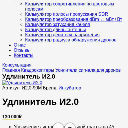
Калькулятор сопротивления по цветовым
полосам
Калькулятор полосы пропускания SDR
Калькулятор преобразования dBm ↔ мВт / Вт
Калькулятор затухания кабеля
Калькулятор длины антенны
Калькулятор делителя напряжения
Калькулятор радиуса обнаружения дронов
О нас
Отзывы
Контакты
Консультация
Главная
Квадрокоптеры
Усилители сигнала для дронов
Удлинитель И2.0
Артикул:
И2.0-90M
Бренд:
Инкубатор
Удлинитель И2.0
130 000
₽
Увеличение дистанции кабельной трассы на 45