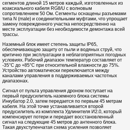
сегментов длиной 15 метров каждый, изготовленных из
коаксиального кабеля RG8/U с волновым
сопротивлением 50 Ом. Сегменты оснащены разъемами
типа N (male) и соединительными муфтами, что упрощает
замену поврежденного участка непосредственно на
месте эксплуатации без необходимости демонтажа всей
трассы.
Наземный блок имеет степень защиты IP65,
обеспечивающую защиту от пыли и водяных струй, что
критично при эксплуатации в неблагоприятных погодных
условиях. Рабочий диапазон температур составляет от
-35°C до +85°C при относительной влажности до 75%.
Устройство автоматически переключается между
каналами управления в поддерживаемых частотных
диапазонах.
Сигнал от пульта управления дроном поступает на
первый предусилитель наземного блока системы
Инкубатор 2.0, затем передается по первым 45 метрам
кабеля. На этой точке устанавливается второй
предусилитель из комплекта Удлинителя И2.0, который
компенсирует потери и передает восстановленный
сигнал на следующие 45 метров до антенного блока.
Такая двухступенчатая схема усиления позволяет