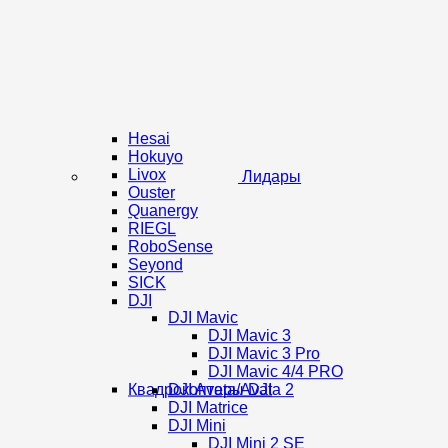
Hesai
Hokuyo
Livox
Лидары
Ouster
Quanergy
RIEGL
RoboSense
Seyond
SICK
DJI
DJI Mavic
DJI Mavic 3
DJI Mavic 3 Pro
DJI Mavic 4/4 PRO
Квадрокоптеры DJI
DJI Avata/Avata 2
DJI Matrice
DJI Mini
DJI Mini 2 SE