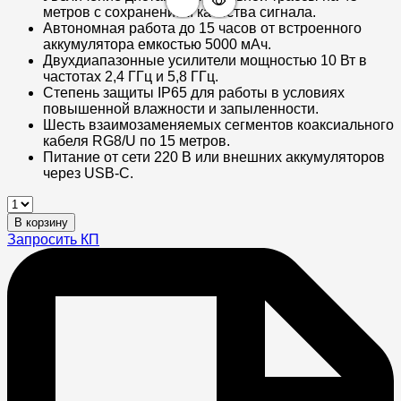
метров с сохранением качества сигнала.
Автономная работа до 15 часов от встроенного
аккумулятора емкостью 5000 мАч.
Двухдиапазонные усилители мощностью 10 Вт в
частотах 2,4 ГГц и 5,8 ГГц.
Степень защиты IP65 для работы в условиях
повышенной влажности и запыленности.
Шесть взаимозаменяемых сегментов коаксиального
кабеля RG8/U по 15 метров.
Питание от сети 220 В или внешних аккумуляторов
через USB-C.
Удлинитель
И2.0
В корзину
quantity
Запросить КП