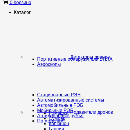
0
Корзина
Каталог
Детекторы дронов
Портативные обнаружители БПЛА
Аэроскопы
Стационарные РЭБ
Автоматизированные системы
Автомобильные РЭБ
Мобильные РЭБ
Подавители дронов
Ромашка
Антидроновые ружья
Сумрак
По моделям
Капюшон
Гарпия