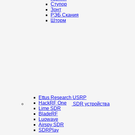
Ступор
Зонт
РЭБ Скания
Шторм
Ettus Research USRP
HackRF One
SDR устройства
Lime SDR
BladeRF
Luowave
Airspy SDR
SDRPlay