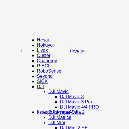
Hesai
Hokuyo
Livox
Лидары
Ouster
Quanergy
RIEGL
RoboSense
Seyond
SICK
DJI
DJI Mavic
DJI Mavic 3
DJI Mavic 3 Pro
DJI Mavic 4/4 PRO
Квадрокоптеры DJI
DJI Avata/Avata 2
DJI Matrice
DJI Mini
DJI Mini 2 SE