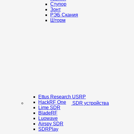
Ступор
Зонт
РЭБ Скания
Шторм
Ettus Research USRP
HackRF One
SDR устройства
Lime SDR
BladeRF
Luowave
Airspy SDR
SDRPlay