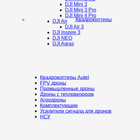
DJI Mini 3
DJI Mini 3 Pro
DJI Mini 4 Pro
Квадрокоптеры
DJI Air
DJI Air 3
DJI Inspire 3
DJI NEO
DJI Agras
Квадрокоптеры Autel
FPV дроны
Промышленные дроны
Дроны с тепловизором
Агродроны
Комплектующие
Усилители сигнала для дронов
НСУ