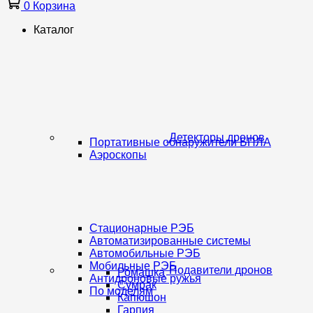
0
Корзина
Каталог
Детекторы дронов
Портативные обнаружители БПЛА
Аэроскопы
Стационарные РЭБ
Автоматизированные системы
Автомобильные РЭБ
Мобильные РЭБ
Подавители дронов
Ромашка
Антидроновые ружья
Сумрак
По моделям
Капюшон
Гарпия