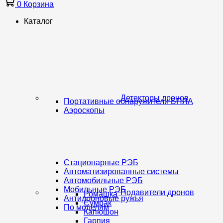
0
Корзина
Каталог
Детекторы дронов
Портативные обнаружители БПЛА
Аэроскопы
Стационарные РЭБ
Автоматизированные системы
Автомобильные РЭБ
Мобильные РЭБ
Подавители дронов
Ромашка
Антидроновые ружья
Сумрак
По моделям
Капюшон
Гарпия