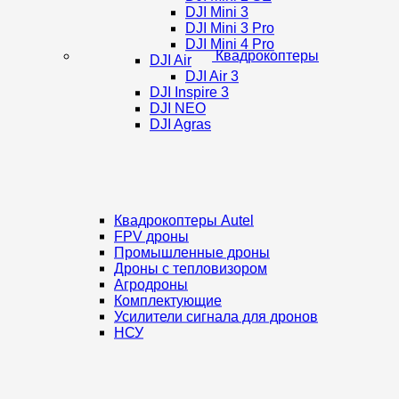
DJI Mini 3
DJI Mini 3 Pro
DJI Mini 4 Pro
Квадрокоптеры
DJI Air
DJI Air 3
DJI Inspire 3
DJI NEO
DJI Agras
Квадрокоптеры Autel
FPV дроны
Промышленные дроны
Дроны с тепловизором
Агродроны
Комплектующие
Усилители сигнала для дронов
НСУ