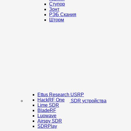
Ступор
Зонт
РЭБ Скания
Шторм
Ettus Research USRP
HackRF One
SDR устройства
Lime SDR
BladeRF
Luowave
Airspy SDR
SDRPlay