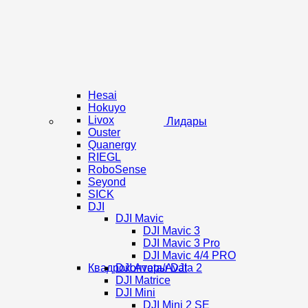
Hesai
Hokuyo
Livox
Лидары
Ouster
Quanergy
RIEGL
RoboSense
Seyond
SICK
DJI
DJI Mavic
DJI Mavic 3
DJI Mavic 3 Pro
DJI Mavic 4/4 PRO
Квадрокоптеры DJI
DJI Avata/Avata 2
DJI Matrice
DJI Mini
DJI Mini 2 SE