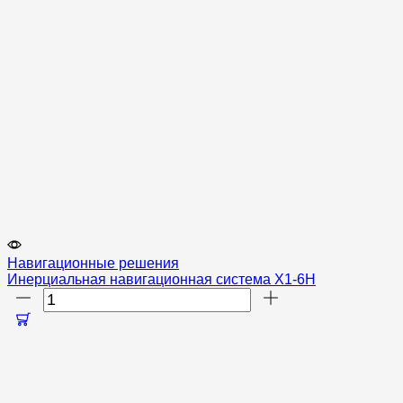
Навигационные решения
Инерциальная навигационная система X1-6H
Количество
товара
Инерциальная
навигационная
система
X1-
6H