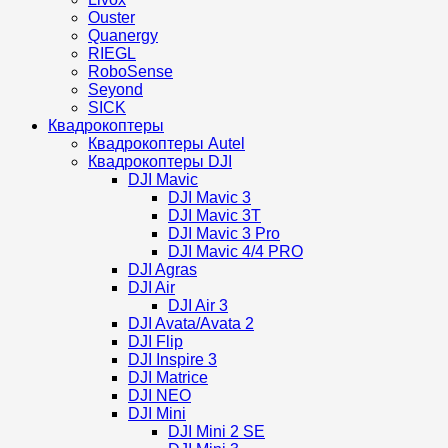
Ouster
Quanergy
RIEGL
RoboSense
Seyond
SICK
Квадрокоптеры
Квадрокоптеры Autel
Квадрокоптеры DJI
DJI Mavic
DJI Mavic 3
DJI Mavic 3T
DJI Mavic 3 Pro
DJI Mavic 4/4 PRO
DJI Agras
DJI Air
DJI Air 3
DJI Avata/Avata 2
DJI Flip
DJI Inspire 3
DJI Matrice
DJI NEO
DJI Mini
DJI Mini 2 SE