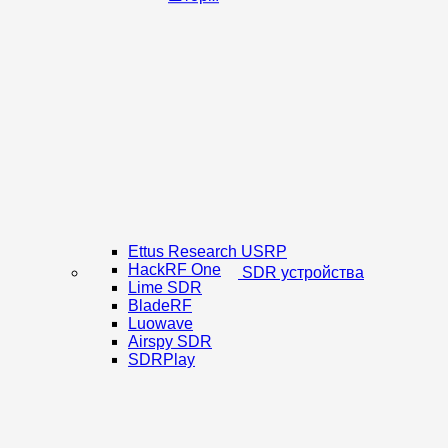
Ettus Research USRP
HackRF One
SDR устройства
Lime SDR
BladeRF
Luowave
Airspy SDR
SDRPlay