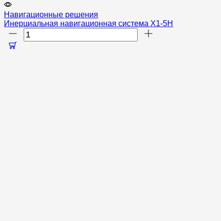
Навигационные решения
Инерциальная навигационная система X1-5H
Количество
товара
Инерциальная
навигационная
система
X1-
5H