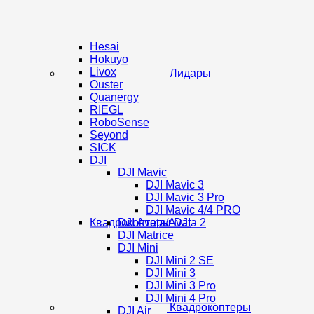
Hesai
Hokuyo
Livox
Лидары
Ouster
Quanergy
RIEGL
RoboSense
Seyond
SICK
DJI
DJI Mavic
DJI Mavic 3
DJI Mavic 3 Pro
DJI Mavic 4/4 PRO
Квадрокоптеры DJI
DJI Avata/Avata 2
DJI Matrice
DJI Mini
DJI Mini 2 SE
DJI Mini 3
DJI Mini 3 Pro
DJI Mini 4 Pro
Квадрокоптеры
DJI Air