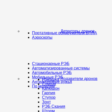
Детекторы дронов
Портативные обнаружители БПЛА
Аэроскопы
Стационарные РЭБ
Автоматизированные системы
Автомобильные РЭБ
Мобильные РЭБ
Подавители дронов
Ромашка
Антидроновые ружья
Сумрак
По моделям
Капюшон
Гарпия
Ступор
Зонт
РЭБ Скания
Шторм