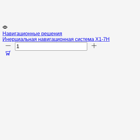
Навигационные решения
Инерциальная навигационная система X1-7H
Количество
товара
Инерциальная
навигационная
система
X1-
7H