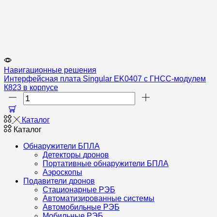
Навигационные решения
Интерфейсная плата Singular EK0407 с ГНСС-модулем
К823 в корпусе
Количество
товара
Интерфейсная
Каталог
плата
Каталог
Singular
EK0407
Обнаружители БПЛА
с
Детекторы дронов
ГНСС-
Портативные обнаружители БПЛА
модулем
Аэроскопы
К823
Подавители дронов
в
Стационарные РЭБ
корпусе
Автоматизированные системы
Автомобильные РЭБ
Мобильные РЭБ