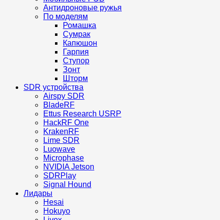
Антидроновые ружья
По моделям
Ромашка
Сумрак
Капюшон
Гарпия
Ступор
Зонт
Шторм
SDR устройства
Airspy SDR
BladeRF
Ettus Research USRP
HackRF One
KrakenRF
Lime SDR
Luowave
Microphase
NVIDIA Jetson
SDRPlay
Signal Hound
Лидары
Hesai
Hokuyo
Livox