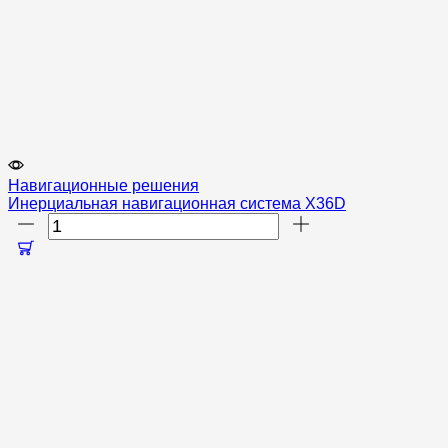
Навигационные решения
Инерциальная навигационная система X36D
Количество
товара
Инерциальная
навигационная
система
X36D