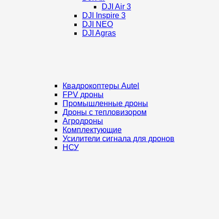
DJI Air 3
DJI Inspire 3
DJI NEO
DJI Agras
Квадрокоптеры Autel
FPV дроны
Промышленные дроны
Дроны с тепловизором
Агродроны
Комплектующие
Усилители сигнала для дронов
НСУ